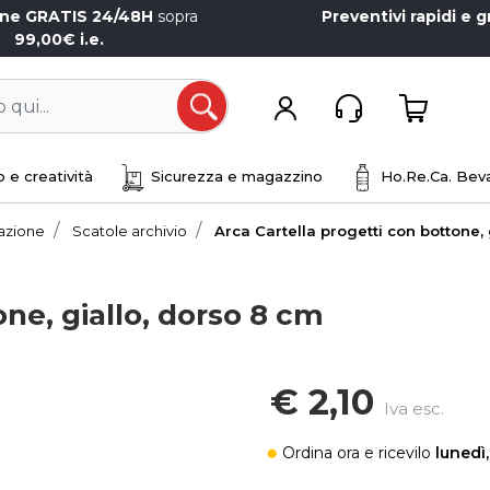
one GRATIS 24/48H
sopra
Preventivi rapidi e g
99,00€ i.e.
Open
 e creatività
Sicurezza e magazzino
Ho.Re.Ca. Beva
iazione
Scatole archivio
Arca Cartella progetti con bottone, 
one, giallo, dorso 8 cm
€ 2,10
Iva esc.
Ordina ora
e ricevilo
lunedì