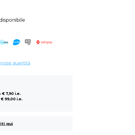
sponibile
grosse quantità
so
€ 7,90 i.e.
a
€ 99,00 i.e.
i
iti qui