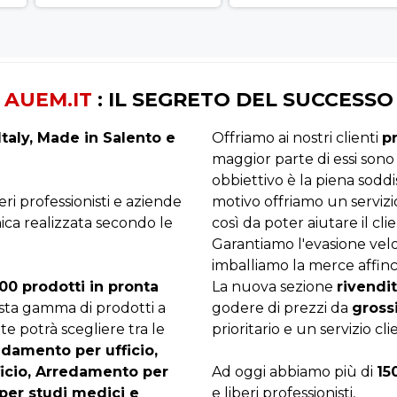
AUEM.IT
: IL SEGRETO DEL SUCCESSO
taly, Made in Salento e
Offriamo ai nostri clienti
p
maggior parte di essi sono
obbiettivo è la piena sodd
beri professionisti e aziende
motivo offriamo un servizi
ica realizzata secondo le
così da poter aiutare il clie
Garantiamo l'evasione velo
imballiamo la merce affinc
00 prodotti in pronta
La nuova sezione
rivendit
asta gamma di prodotti a
godere di prezzi da
gross
te potrà scegliere tra le
prioritario e un servizio cli
edamento per ufficio,
ficio, Arredamento per
Ad oggi abbiamo più di
15
per studi medici e
e liberi professionisti,