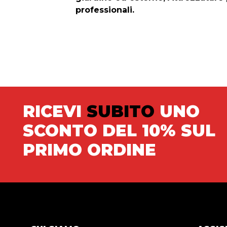
professionali.
RICEVI
SUBITO
UNO
SCONTO DEL 10% SUL
PRIMO ORDINE