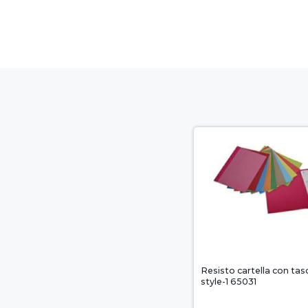
Resisto cartella con tasc
style-1 65031