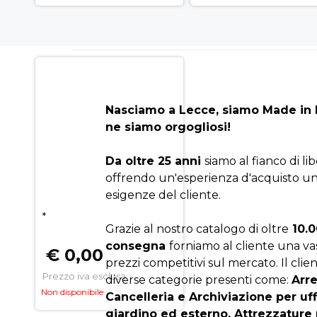
Nasciamo a Lecce, siamo Made in I
ne siamo orgogliosi!
Da oltre 25 anni
siamo al fianco di li
offrendo un'esperienza d'acquisto un
esigenze del cliente.
*
Grazie al nostro catalogo di oltre
10.0
consegna
forniamo al cliente una v
€ 0,00
prezzi competitivi sul mercato. Il clien
Prezzo iva esclusa
diverse categorie presenti come:
Arr
Non disponibile
Cancelleria e Archiviazione per uf
giardino ed esterno, Attrezzature 