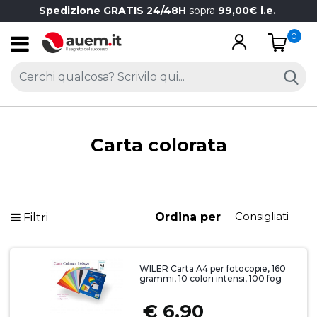
Spedizione GRATIS 24/48H
sopra
99,00€ i.e.
0
Open
Carta colorata
Ordina per
Filtri
WILER Carta A4 per fotocopie, 160
grammi, 10 colori intensi, 100 fog
€ 6,90