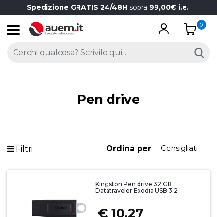
Spedizione GRATIS 24/48H
sopra
99,00€ i.e.
0
Open
Pen drive
Ordina per
Filtri
Kingston Pen drive 32 GB
Datatraveler Exodia USB 3.2
€ 10,27