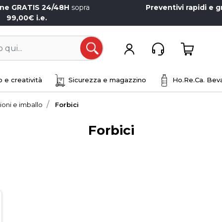
one GRATIS 24/48H
sopra
Preventivi rapidi e g
99,00€ i.e.
Open
 e creatività
Sicurezza e magazzino
Ho.Re.Ca. Beva
ioni e imballo
Forbici
Forbici