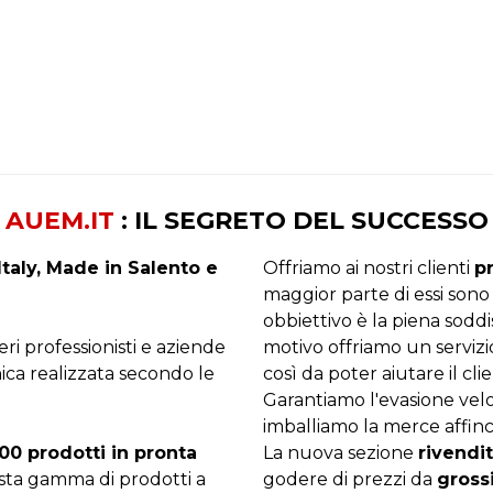
AUEM.IT
: IL SEGRETO DEL SUCCESSO
taly, Made in Salento e
Offriamo ai nostri clienti
p
maggior parte di essi sono
obbiettivo è la piena sodd
beri professionisti e aziende
motivo offriamo un servizi
ica realizzata secondo le
così da poter aiutare il clie
Garantiamo l'evasione velo
imballiamo la merce affinc
00 prodotti in pronta
La nuova sezione
rivendit
asta gamma di prodotti a
godere di prezzi da
gross