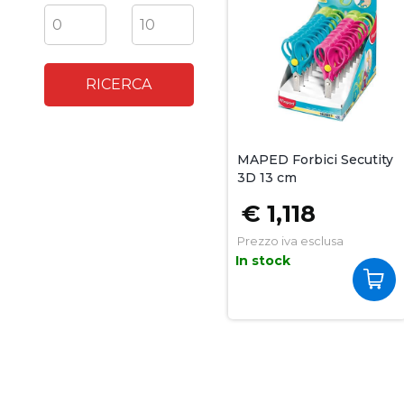
Prezzo minimo
Prezzo massimo
-
MAPED Forbici Secutity
3D 13 cm
€ 1,118
Prezzo iva esclusa
In stock
Quantit
Acquis