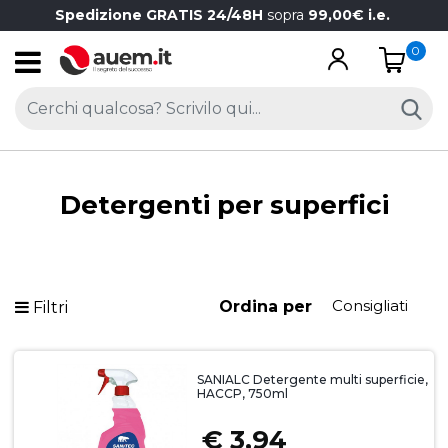
Spedizione GRATIS 24/48H
sopra
99,00€ i.e.
0
Open
Detergenti per superfici
Ordina per
Filtri
SANIALC Detergente multi superficie,
HACCP, 750ml
€ 3,94