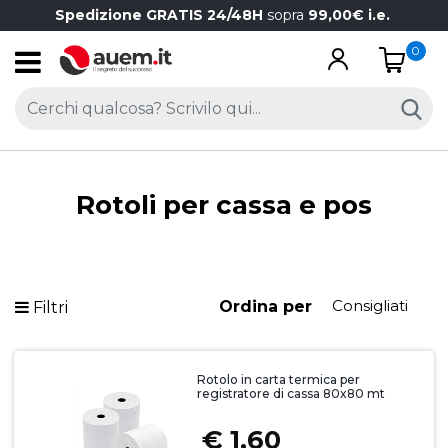
Spedizione GRATIS 24/48H
sopra
99,00€ i.e.
0
Open
Rotoli per cassa e pos
Ordina per
Filtri
Rotolo in carta termica per
registratore di cassa 80x80 mt
€
1,60