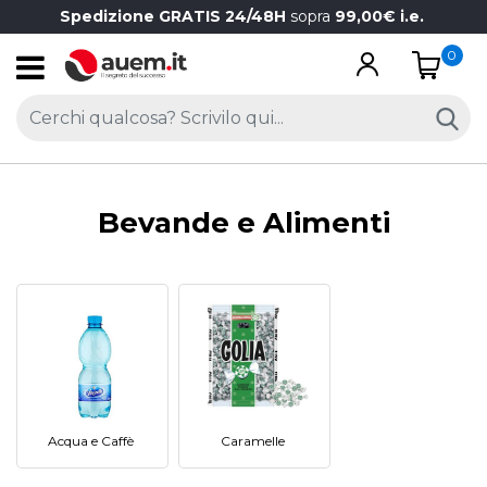
Spedizione GRATIS 24/48H
sopra
99,00€ i.e.
0
Open
Bevande e Alimenti
Acqua e Caffè
Caramelle