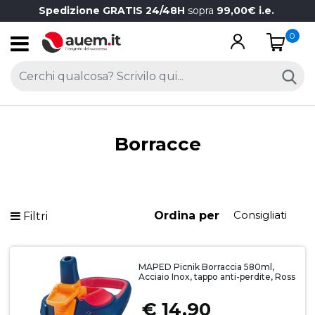
Spedizione GRATIS 24/48H
sopra
99,00€ i.e.
0
Open
Borracce
Ordina per
Filtri
MAPED Picnik Borraccia 580ml,
Acciaio Inox, tappo anti-perdite, Ross
€ 14,90