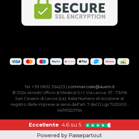
Tel. +39 0832 354223 |
commerciale@auem.it
© 2024 Arredo Ufficio & Medical S.r.l. Via Lecce, 57 - 73016
San Cesario di Lecce (Le), Italia Numero di iscrizione al
registro delle imprese ai sensi dell'art. 7 del D.Lgs 70/2003 -
04791520754
Eccellente
4.6 su 5
Powered by
Passepartout