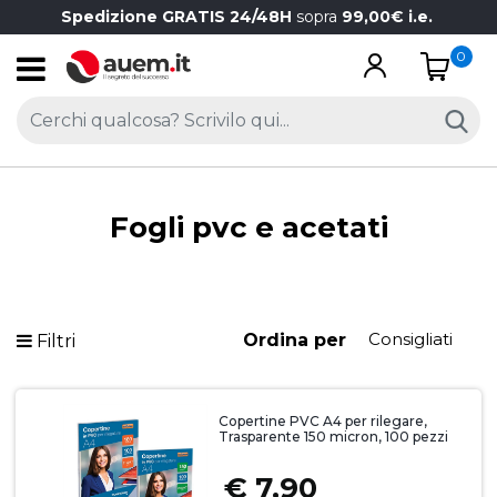
Spedizione GRATIS 24/48H
sopra
99,00€ i.e.
0
Open
Fogli pvc e acetati
Ordina per
Filtri
Copertine PVC A4 per rilegare,
Trasparente 150 micron, 100 pezzi
€ 7,90