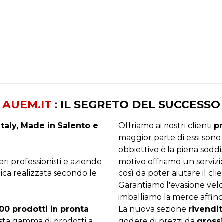
AUEM.IT
: IL SEGRETO DEL SUCCESSO
taly, Made in Salento e
Offriamo ai nostri clienti
p
maggior parte di essi sono
obbiettivo è la piena sodd
beri professionisti e aziende
motivo offriamo un servizi
ica realizzata secondo le
così da poter aiutare il clie
Garantiamo l'evasione velo
imballiamo la merce affinc
00 prodotti in pronta
La nuova sezione
rivendit
asta gamma di prodotti a
godere di prezzi da
gross