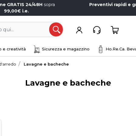
one GRATIS 24/48H
sopra
Preventivi rapidi e g
99,00€ i.e.
Open
 e creatività
Sicurezza e magazzino
Ho.Re.Ca. Beva
d'arredo
Lavagne e bacheche
Lavagne e bacheche