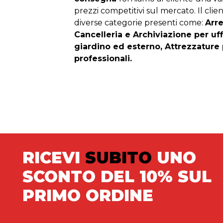
prezzi competitivi sul mercato. Il clien
diverse categorie presenti come:
Arr
Cancelleria e Archiviazione per uf
giardino ed esterno, Attrezzature 
professionali.
RICEVI
SUBITO
UNO
SCONTO DEL 10% SUL
PRIMO ORDINE