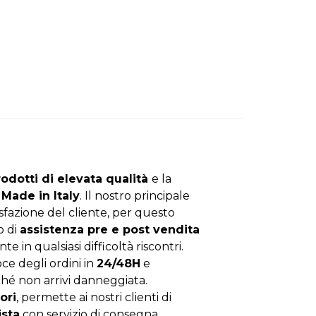
rodotti di elevata qualità
e la
Made in Italy
. Il nostro principale
isfazione del cliente, per questo
o di
assistenza pre e post vendita
nte in qualsiasi difficoltà riscontri.
ce degli ordini in
24/48H
e
hé non arrivi danneggiata.
ori
, permette ai nostri clienti di
ista
con servizio di consegna