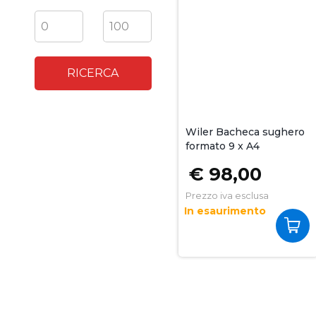
Prezzo minimo
Prezzo massimo
-
Wiler Bacheca sughero
formato 9 x A4
€ 98,00
Prezzo iva esclusa
In esaurimento
Quantit
Acquis