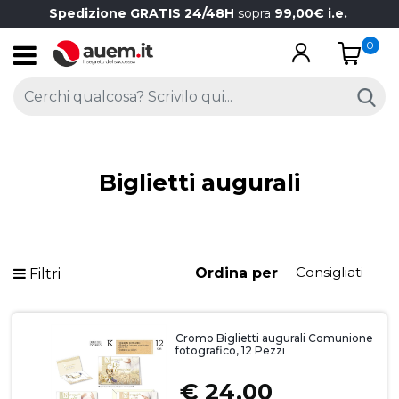
Spedizione GRATIS 24/48H
sopra
99,00€ i.e.
0
Open
Biglietti augurali
Ordina per
Filtri
Cromo Biglietti augurali Comunione
fotografico, 12 Pezzi
€ 24,00