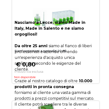
AUEM.IT
: IL SEGRETO DEL
SUCCESSO
Nasciamo a Lecce, siamo Made in
Italy, Made in Salento e ne siamo
orgogliosi!
Da oltre 25 anni
siamo al fianco di liberi
Siam correttore a pennello 20 ml
professionisti e aziende offrendo
un'esperienza d'acquisto unica
€ 0,80
realizzata secondo le esigenze del
cliente.
Prezzo iva esclusa
Non disponibile
Grazie al nostro catalogo di oltre
10.000
prodotti in pronta consegna
forniamo al cliente una vasta gamma di
prodotti a prezzi competitivi sul mercato.
Il cliente potrà scegliere tra le diverse