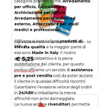
categorie presenti come:
Arredamento
per ufficio, Cancelleria e
Archiviazione per ufficio,
Arredamento per giardino ed
esterno, Attrezzature per studi
medici e professionali.
Offriamo ai nostri clienti
prodotti di
Pigna quablock blocchi spirale - 297 x 210 mm - 50
fogli - q
elevata qualità
e la maggior parte di
essi sono
Made in Italy
. Il nostro
€ 5,25
principale obbiettivo è la piena
soddisfazione del cliente, per questo
Prezzo iva esclusa
motivo offriamo un servizio di
assistenza
Non disponibile
pre e post vendita
così da poter aiutare
il cliente in qualsiasi difficoltà riscontri.
Garantiamo l'evasione veloce degli ordini
in
24/48H
e imballiamo la merce
affinché non arrivi danneggiata.
La nuova sezione
rivenditori
, permette