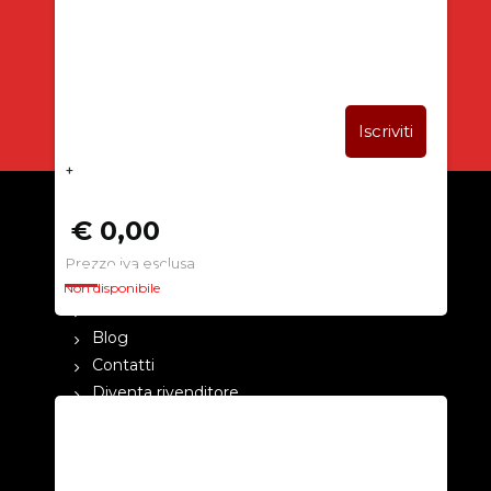
5% DI SCONTO
+
€ 0,00
Prezzo iva esclusa
CHI SIAMO
Non disponibile
La nostra azienda
Blog
Contatti
Diventa rivenditore
Cataloghi
Pagamenti
Termini e condizioni