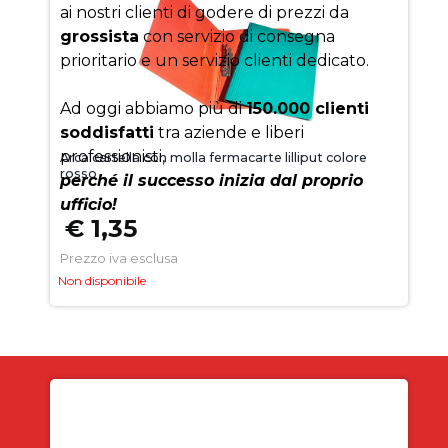
ai nostri clienti di godere di prezzi da
grossista
con servizio di consegna
prioritario e un servizio clienti dedicato.
Ad oggi abbiamo più di
150.000 clienti
soddisfatti
tra aziende e liberi
professionisti,
Arca cartella con molla fermacarte lilliput colore
rosso
perché il successo inizia dal proprio
ufficio!
€ 1,35
Prezzo iva esclusa
Non disponibile
Iscriviti alla newsletter
SUBITO PER TE