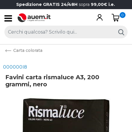
Spedizione GRATIS 24/48H
sopra
99,00€ i.e.
0
Open
Carta colorata
000000I8
Favini carta rismaluce A3, 200
grammi, nero