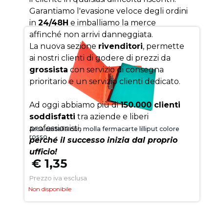
Garantiamo l'evasione veloce degli ordini
in
24/48H
e imballiamo la merce
affinché non arrivi danneggiata.
La nuova sezione
rivenditori
, permette
ai nostri clienti di godere di prezzi da
grossista
con servizio di consegna
prioritario e un servizio clienti dedicato.
Ad oggi abbiamo più di
150.000 clienti
soddisfatti
tra aziende e liberi
professionisti,
Arca cartella con molla fermacarte lilliput colore
rosso
perché il successo inizia dal proprio
ufficio!
€ 1,35
Prezzo iva esclusa
Non disponibile