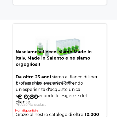
AUEM.IT
: IL SEGRETO DEL
SUCCESSO
Nasciamo a Lecce, siamo Made in
Italy, Made in Salento e ne siamo
orgogliosi!
Da oltre 25 anni
siamo al fianco di liberi
Siam correttore a pennello 20 ml
professionisti e aziende offrendo
un'esperienza d'acquisto unica
€ 0,80
realizzata secondo le esigenze del
cliente.
Prezzo iva esclusa
Non disponibile
Grazie al nostro catalogo di oltre
10.000