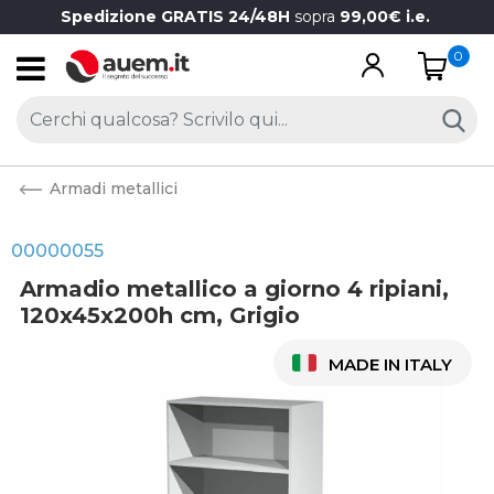
Spedizione GRATIS 24/48H
sopra
99,00€ i.e.
0
Open
Armadi metallici
00000055
Armadio metallico a giorno 4 ripiani,
120x45x200h cm, Grigio
MADE IN ITALY