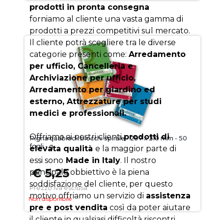
prodotti in pronta consegna
forniamo al cliente una vasta gamma di
prodotti a prezzi competitivi sul mercato.
Il cliente potrà scegliere tra le diverse
categorie presenti come:
Arredamento
per ufficio, Cancelleria e
Archiviazione per ufficio,
Arredamento per giardino ed
esterno, Attrezzature per studi
medici e professionali.
Offriamo ai nostri clienti
prodotti di
Pigna quablock blocchi spirale - 297 x 210 mm - 50
fogli - q
elevata qualità
e la maggior parte di
essi sono
Made in Italy
. Il nostro
€ 5,25
principale obbiettivo è la piena
soddisfazione del cliente, per questo
Prezzo iva esclusa
motivo offriamo un servizio di
assistenza
Non disponibile
pre e post vendita
così da poter aiutare
il cliente in qualsiasi difficoltà riscontri.