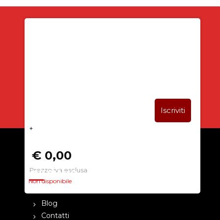
Iscriviti alla newsletter
SUBITO PER TE
5% DI SCONTO
+
€ 0,00
Prezzo iva esclusa
CHI SIAMO
Non disponibile
La nostra azienda
Blog
Contatti