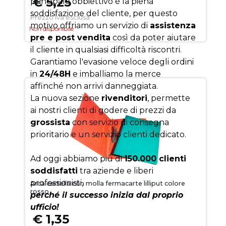
€ 5,25
principale obbiettivo è la piena
soddisfazione del cliente, per questo
Prezzo iva esclusa
motivo offriamo un servizio di
assistenza
Non disponibile
pre e post vendita
così da poter aiutare
il cliente in qualsiasi difficoltà riscontri.
Garantiamo l'evasione veloce degli ordini
in
24/48H
e imballiamo la merce
affinché non arrivi danneggiata.
La nuova sezione
rivenditori
, permette
ai nostri clienti di godere di prezzi da
grossista
con servizio di consegna
prioritario e un servizio clienti dedicato.
Ad oggi abbiamo più di
150.000 clienti
soddisfatti
tra aziende e liberi
professionisti,
Arca cartella con molla fermacarte lilliput colore
rosso
perché il successo inizia dal proprio
ufficio!
€ 1,35