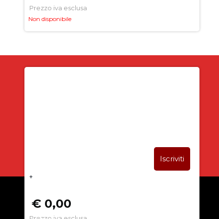
Prezzo iva esclusa
Non disponibile
Iscriviti alla newsletter
SUBITO PER TE
5% DI SCONTO
+
€ 0,00
Prezzo iva esclusa