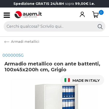
Spedizione GRATIS 24/48H
sopra
99,00€ i.e.
0
Open
Armadi metallici
0000005G
Armadio metallico con ante battenti,
100x45x200h cm, Grigio
MADE IN ITALY