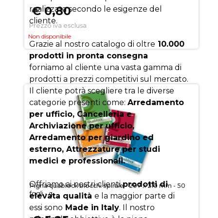
€ 0,80
realizzata secondo le esigenze del
cliente.
Prezzo iva esclusa
Non disponibile
Grazie al nostro catalogo di oltre
10.000
prodotti in pronta consegna
forniamo al cliente una vasta gamma di
prodotti a prezzi competitivi sul mercato.
Il cliente potrà scegliere tra le diverse
categorie presenti come:
Arredamento
per ufficio, Cancelleria e
Archiviazione per ufficio,
Arredamento per giardino ed
esterno, Attrezzature per studi
medici e professionali.
Offriamo ai nostri clienti
prodotti di
Pigna quablock blocchi spirale - 297 x 210 mm - 50
fogli - q
elevata qualità
e la maggior parte di
essi sono
Made in Italy
. Il nostro