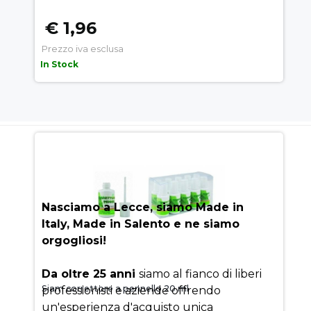
€ 1,96
Prezzo iva esclusa
In Stock
AUEM.IT
: IL SEGRETO DEL
SUCCESSO
Nasciamo a Lecce, siamo Made in
Italy, Made in Salento e ne siamo
orgogliosi!
Da oltre 25 anni
siamo al fianco di liberi
Siam correttore a pennello 20 ml
professionisti e aziende offrendo
un'esperienza d'acquisto unica