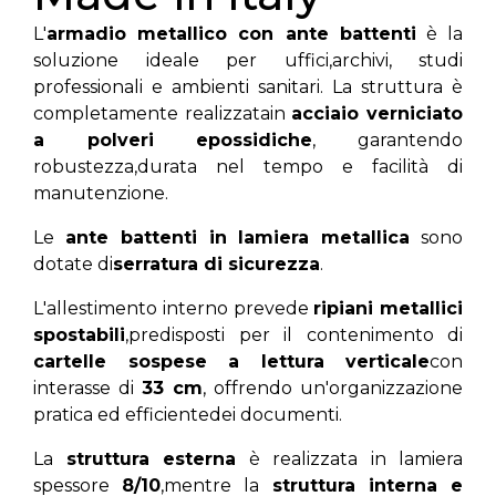
L'
armadio metallico con ante battenti
è la
soluzione ideale per uffici,archivi, studi
professionali e ambienti sanitari. La struttura è
completamente realizzatain
acciaio verniciato
a polveri epossidiche
, garantendo
robustezza,durata nel tempo e facilità di
manutenzione.
Le
ante battenti in lamiera metallica
sono
dotate di
serratura di sicurezza
.
L'allestimento interno prevede
ripiani metallici
spostabili
,predisposti per il contenimento di
cartelle sospese a lettura verticale
con
interasse di
33 cm
, offrendo un'organizzazione
pratica ed efficientedei documenti.
La
struttura esterna
è realizzata in lamiera
spessore
8/10
,mentre la
struttura interna e