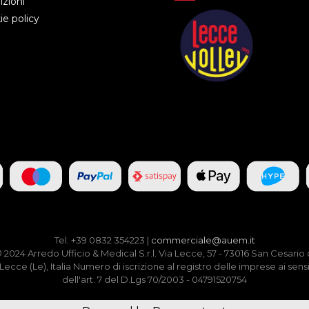
zioni
e policy
Tel. +39 0832 354223 |
commerciale@auem.it
 2024 Arredo Ufficio & Medical S.r.l. Via Lecce, 57 - 73016 San Cesario 
Lecce (Le), Italia Numero di iscrizione al registro delle imprese ai sens
dell'art. 7 del D.Lgs 70/2003 - 04791520754