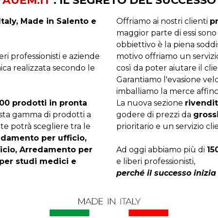
AUEM.IT
: IL SEGRETO DEL SUCCESSO
taly, Made in Salento e
Offriamo ai nostri clienti
p
maggior parte di essi sono
obbiettivo è la piena sodd
beri professionisti e aziende
motivo offriamo un servizi
ica realizzata secondo le
così da poter aiutare il clie
Garantiamo l'evasione velo
imballiamo la merce affinc
00 prodotti in pronta
La nuova sezione
rivendit
asta gamma di prodotti a
godere di prezzi da
gross
te potrà scegliere tra le
prioritario e un servizio cli
edamento per ufficio,
ficio, Arredamento per
Ad oggi abbiamo più di
15
per studi medici e
e liberi professionisti,
perché il successo inizia 