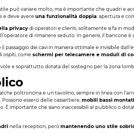
o stile può variare molto, ma è importante che quadri e ac
ore e deve avere
una funzionalità doppia
: apertura e co
ella privacy
di operatori e clienti, solitamente si fa in m
ll’operatore di rimanere seduto. In genere, il bancone è a
il passaggio dei cavi in maniera ottimale e invisibile dall
li ospiti, come
schermi per telecamere e moduli di co
revole e soprattutto dotata del sostegno per la zona lomb
lico
qualche poltroncina e un tavolino, sempre in linea con l
. Possono esserci delle cassettiere,
mobili bassi montati
o. È importante che siano inaccessibili al pubblico o dota
adri
nella reception, però
mantenendo uno stile sobri