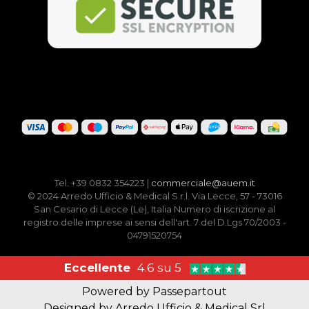
Tel. +39 0832 354223 |
commerciale@auem.it
© 2024 Arredo Ufficio & Medical S.r.l. Via Lecce, 57 - 73016
San Cesario di Lecce (Le), Italia Numero di iscrizione al
registro delle imprese ai sensi dell'art. 7 del D.Lgs 70/2003 -
04791520754
Eccellente
4.6 su 5
Powered by
Passepartout
Designed by Arredo Ufficio & Medical Srl