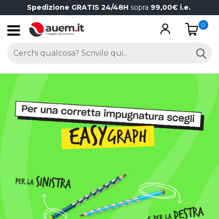
Spedizione GRATIS 24/48H
sopra
99,00€ i.e.
0
Open