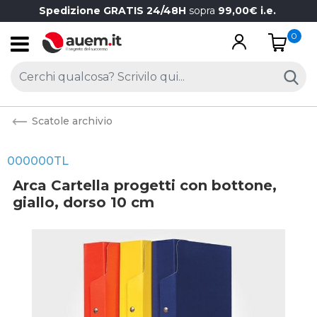
Spedizione GRATIS 24/48H
sopra
99,00€ i.e.
0
Open
Scatole archivio
000000TL
Arca Cartella progetti con bottone,
giallo, dorso 10 cm