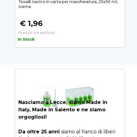
Tesa© nastro in carta per mascheratura, 25x50 mt,
crema
€ 1,96
Prezzo iva esclusa
In Stock
AUEM.IT
: IL SEGRETO DEL
SUCCESSO
Nasciamo a Lecce, siamo Made in
Italy, Made in Salento e ne siamo
orgogliosi!
Da oltre 25 anni
siamo al fianco di liberi