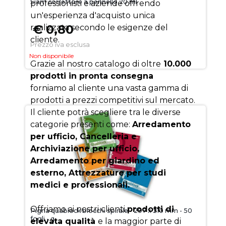
Siam correttore a pennello 20 ml
professionisti e aziende offrendo
un'esperienza d'acquisto unica
€ 0,80
realizzata secondo le esigenze del
cliente.
Prezzo iva esclusa
Non disponibile
Grazie al nostro catalogo di oltre
10.000
prodotti in pronta consegna
forniamo al cliente una vasta gamma di
prodotti a prezzi competitivi sul mercato.
Il cliente potrà scegliere tra le diverse
categorie presenti come:
Arredamento
per ufficio, Cancelleria e
Archiviazione per ufficio,
Arredamento per giardino ed
esterno, Attrezzature per studi
medici e professionali.
Offriamo ai nostri clienti
prodotti di
Pigna quablock blocchi spirale - 297 x 210 mm - 50
fogli - q
elevata qualità
e la maggior parte di