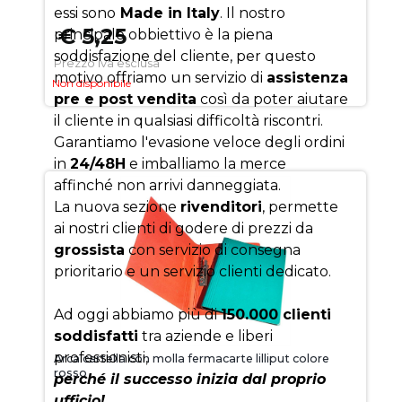
essi sono
Made in Italy
. Il nostro
€ 5,25
principale obbiettivo è la piena
soddisfazione del cliente, per questo
Prezzo iva esclusa
motivo offriamo un servizio di
assistenza
Non disponibile
pre e post vendita
così da poter aiutare
il cliente in qualsiasi difficoltà riscontri.
Garantiamo l'evasione veloce degli ordini
in
24/48H
e imballiamo la merce
affinché non arrivi danneggiata.
La nuova sezione
rivenditori
, permette
ai nostri clienti di godere di prezzi da
grossista
con servizio di consegna
prioritario e un servizio clienti dedicato.
Ad oggi abbiamo più di
150.000 clienti
soddisfatti
tra aziende e liberi
professionisti,
Arca cartella con molla fermacarte lilliput colore
rosso
perché il successo inizia dal proprio
ufficio!