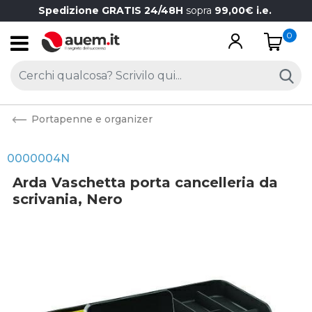
Spedizione GRATIS 24/48H
sopra
99,00€ i.e.
0
Open
Portapenne e organizer
0000004N
Arda Vaschetta porta cancelleria da
scrivania, Nero