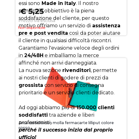
essi sono
Made in Italy
. Il nostro
€ 5,25
principale obbiettivo è la piena
soddisfazione del cliente, per questo
Prezzo iva esclusa
motivo offriamo un servizio di
assistenza
Non disponibile
pre e post vendita
così da poter aiutare
il cliente in qualsiasi difficoltà riscontri.
Garantiamo l'evasione veloce degli ordini
in
24/48H
e imballiamo la merce
affinché non arrivi danneggiata.
La nuova sezione
rivenditori
, permette
ai nostri clienti di godere di prezzi da
grossista
con servizio di consegna
prioritario e un servizio clienti dedicato.
Ad oggi abbiamo più di
150.000 clienti
soddisfatti
tra aziende e liberi
professionisti,
Arca cartella con molla fermacarte lilliput colore
rosso
perché il successo inizia dal proprio
ufficio!