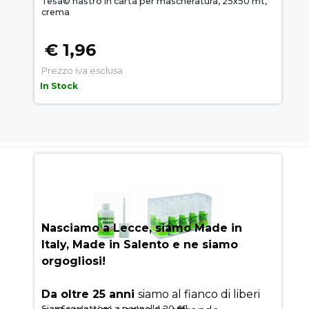
Tesa© nastro in carta per mascheratura, 25x50 mt,
crema
€ 1,96
Prezzo iva esclusa
In Stock
AUEM.IT
: IL SEGRETO DEL
SUCCESSO
Nasciamo a Lecce, siamo Made in
Italy, Made in Salento e ne siamo
orgogliosi!
Da oltre 25 anni
siamo al fianco di liberi
Siam correttore a pennello 20 ml