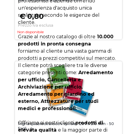
professionisti e aziende offrendo
un'esperienza d'acquisto unica
€ 0,80
realizzata secondo le esigenze del
cliente.
Prezzo iva esclusa
Non disponibile
Grazie al nostro catalogo di oltre
10.000
prodotti in pronta consegna
forniamo al cliente una vasta gamma di
prodotti a prezzi competitivi sul mercato.
Il cliente potrà scegliere tra le diverse
categorie presenti come:
Arredamento
per ufficio, Cancelleria e
Archiviazione per ufficio,
Arredamento per giardino ed
esterno, Attrezzature per studi
medici e professionali.
Offriamo ai nostri clienti
prodotti di
Pigna quablock blocchi spirale - 297 x 210 mm - 50
fogli - q
elevata qualità
e la maggior parte di