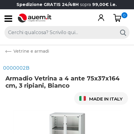
Spedizione GRATIS 24/48H
sopra
99,00€ i.e.
0
Open
Vetrine e armadi
0000002B
Armadio Vetrina a 4 ante 75x37x164
cm, 3 ripiani, Bianco
MADE IN ITALY