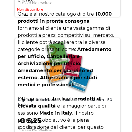
Prezzo iva esclusa
Non disponibile
Grazie al nostro catalogo di oltre
10.000
prodotti in pronta consegna
forniamo al cliente una vasta gamma di
prodotti a prezzi competitivi sul mercato.
Il cliente potrà scegliere tra le diverse
categorie presenti come:
Arredamento
per ufficio, Cancelleria e
Archiviazione per ufficio,
Arredamento per giardino ed
esterno, Attrezzature per studi
medici e professionali.
Offriamo ai nostri clienti
prodotti di
Pigna quablock blocchi spirale - 297 x 210 mm - 50
fogli - q
elevata qualità
e la maggior parte di
essi sono
Made in Italy
. Il nostro
€ 5,25
principale obbiettivo è la piena
soddisfazione del cliente, per questo
Prezzo iva esclusa