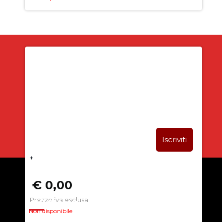
Iscriviti alla newsletter
SUBITO PER TE
5% DI SCONTO
+
€ 0,00
Prezzo iva esclusa
CHI SIAMO
Non disponibile
La nostra azienda