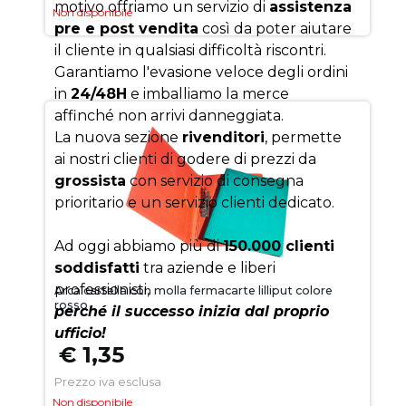
motivo offriamo un servizio di
assistenza
Non disponibile
pre e post vendita
così da poter aiutare
il cliente in qualsiasi difficoltà riscontri.
Garantiamo l'evasione veloce degli ordini
in
24/48H
e imballiamo la merce
affinché non arrivi danneggiata.
La nuova sezione
rivenditori
, permette
ai nostri clienti di godere di prezzi da
grossista
con servizio di consegna
prioritario e un servizio clienti dedicato.
Ad oggi abbiamo più di
150.000 clienti
soddisfatti
tra aziende e liberi
professionisti,
Arca cartella con molla fermacarte lilliput colore
rosso
perché il successo inizia dal proprio
ufficio!
€ 1,35
Prezzo iva esclusa
Non disponibile