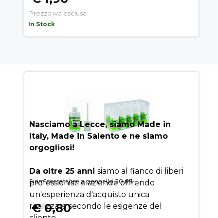
Prezzo iva esclusa
In Stock
AUEM.IT
: IL SEGRETO DEL
SUCCESSO
Nasciamo a Lecce, siamo Made in
Italy, Made in Salento e ne siamo
orgogliosi!
Da oltre 25 anni
siamo al fianco di liberi
Siam correttore a pennello 20 ml
professionisti e aziende offrendo
un'esperienza d'acquisto unica
€ 0,80
realizzata secondo le esigenze del
cliente.