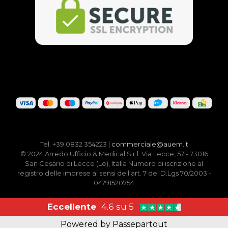
Tel. +39 0832 354223 |
commerciale@auem.it
© 2024 Arredo Ufficio & Medical S.r.l. Via Lecce, 57 - 73016
San Cesario di Lecce (Le), Italia Numero di iscrizione al
registro delle imprese ai sensi dell'art. 7 del D.Lgs 70/2003 -
04791520754
Eccellente
4.6 su 5
Powered by
Passepartout