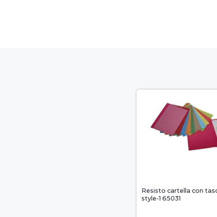
Resisto cartella con tasc
style-1 65031