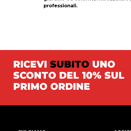
professionali.
RICEVI
SUBITO
UNO
SCONTO DEL 10% SUL
PRIMO ORDINE