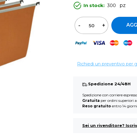
In stock:
300
pz
Qua
AGG
Richiedi un preventivo per 
Spedizione 24/48H
Spedizione con corriere espres
Gratuita
per ordini superiori 
Reso gratuito
entro 14 giorn
Sei un rivenditore? Iscriv