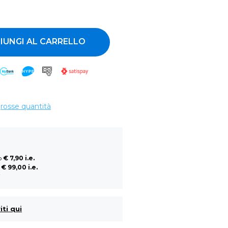
ntità
IUNGI AL CARRELLO
grosse quantità
so
€ 7,90 i.e.
a
€ 99,00 i.e.
i
iti qui