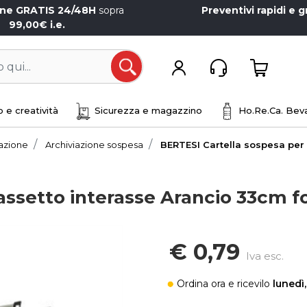
one GRATIS 24/48H
sopra
Preventivi rapidi e g
99,00€ i.e.
Open
 e creatività
Sicurezza e magazzino
Ho.Re.Ca. Beva
iazione
Archiviazione sospesa
BERTESI Cartella sospesa per
assetto interasse Arancio 33cm 
€ 0,79
Iva esc.
Ordina ora
e ricevilo
lunedì