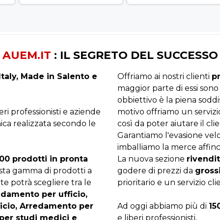
AUEM.IT
: IL SEGRETO DEL SUCCESSO
taly, Made in Salento e
Offriamo ai nostri clienti
p
maggior parte di essi sono
obbiettivo è la piena sodd
beri professionisti e aziende
motivo offriamo un servizi
ica realizzata secondo le
così da poter aiutare il clie
Garantiamo l'evasione velo
imballiamo la merce affinc
00 prodotti in pronta
La nuova sezione
rivendit
asta gamma di prodotti a
godere di prezzi da
gross
te potrà scegliere tra le
prioritario e un servizio cli
edamento per ufficio,
ficio, Arredamento per
Ad oggi abbiamo più di
15
per studi medici e
e liberi professionisti,