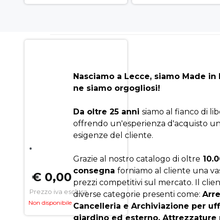
Nasciamo a Lecce, siamo Made in I
ne siamo orgogliosi!
Da oltre 25 anni
siamo al fianco di li
offrendo un'esperienza d'acquisto un
esigenze del cliente.
*
Grazie al nostro catalogo di oltre
10.0
consegna
forniamo al cliente una v
€ 0,00
prezzi competitivi sul mercato. Il clien
Prezzo iva esclusa
diverse categorie presenti come:
Arr
Non disponibile
Cancelleria e Archiviazione per uf
giardino ed esterno, Attrezzature 