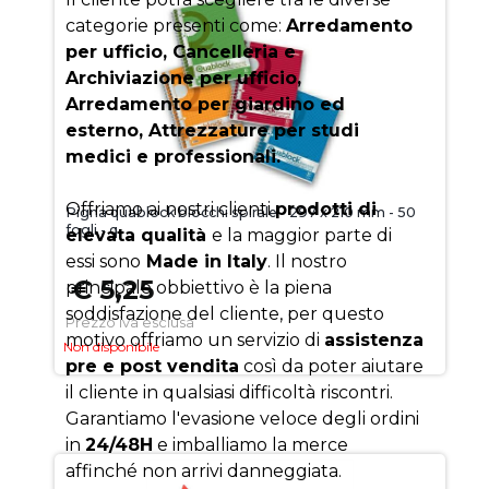
categorie presenti come:
Arredamento
per ufficio, Cancelleria e
Archiviazione per ufficio,
Arredamento per giardino ed
esterno, Attrezzature per studi
medici e professionali.
Offriamo ai nostri clienti
prodotti di
Pigna quablock blocchi spirale - 297 x 210 mm - 50
fogli - q
elevata qualità
e la maggior parte di
essi sono
Made in Italy
. Il nostro
€ 5,25
principale obbiettivo è la piena
soddisfazione del cliente, per questo
Prezzo iva esclusa
motivo offriamo un servizio di
assistenza
Non disponibile
pre e post vendita
così da poter aiutare
il cliente in qualsiasi difficoltà riscontri.
Garantiamo l'evasione veloce degli ordini
in
24/48H
e imballiamo la merce
affinché non arrivi danneggiata.