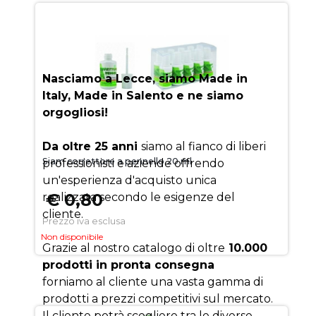
AUEM.IT
: IL SEGRETO DEL
SUCCESSO
Nasciamo a Lecce, siamo Made in
Italy, Made in Salento e ne siamo
orgogliosi!
Da oltre 25 anni
siamo al fianco di liberi
Siam correttore a pennello 20 ml
professionisti e aziende offrendo
un'esperienza d'acquisto unica
€ 0,80
realizzata secondo le esigenze del
cliente.
Prezzo iva esclusa
Non disponibile
Grazie al nostro catalogo di oltre
10.000
prodotti in pronta consegna
forniamo al cliente una vasta gamma di
prodotti a prezzi competitivi sul mercato.
Il cliente potrà scegliere tra le diverse