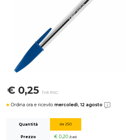
€
0,25
Iva esc.
Ordina ora
e ricevilo
mercoledì, 12 agosto
da 250
Quantità
€ 0,20
Prezzo
/cad.