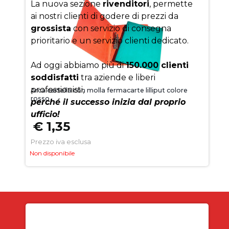
La nuova sezione
rivenditori
, permette
ai nostri clienti di godere di prezzi da
grossista
con servizio di consegna
prioritario e un servizio clienti dedicato.
Ad oggi abbiamo più di
150.000 clienti
soddisfatti
tra aziende e liberi
professionisti,
Arca cartella con molla fermacarte lilliput colore
rosso
perché il successo inizia dal proprio
ufficio!
€ 1,35
Prezzo iva esclusa
Non disponibile
Iscriviti alla newsletter