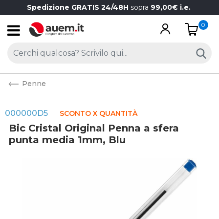
Spedizione GRATIS 24/48H
sopra
99,00€ i.e.
0
Open
Penne
000000D5
SCONTO X QUANTITÀ
Bic Cristal Original Penna a sfera
punta media 1mm, Blu