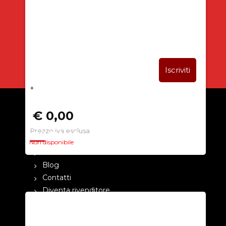
SUBITO PER TE
5% DI SCONTO
+
€ 0,00
Prezzo iva esclusa
CHI SIAMO
Non disponibile
La nostra azienda
Blog
Contatti
Diventa rivenditore
Cataloghi
Pagamenti