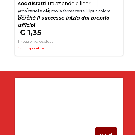
soddisfatti
tra aziende e liberi
professionisti,
Arca cartella con molla fermacarte lilliput colore
rosso
perché il successo inizia dal proprio
ufficio!
€ 1,35
Prezzo iva esclusa
Non disponibile
Iscriviti alla newsletter
SUBITO PER TE
5% DI SCONTO