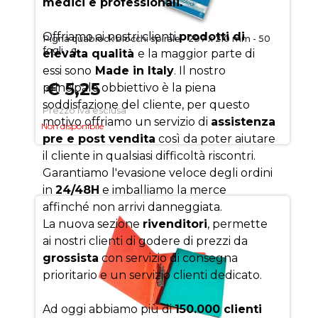
medici e professionali.
Offriamo ai nostri clienti
prodotti di
Pigna quablock blocchi spirale - 297 x 210 mm - 50
fogli - q
elevata qualità
e la maggior parte di
essi sono
Made in Italy
. Il nostro
€ 5,25
principale obbiettivo è la piena
soddisfazione del cliente, per questo
Prezzo iva esclusa
motivo offriamo un servizio di
assistenza
Non disponibile
pre e post vendita
così da poter aiutare
il cliente in qualsiasi difficoltà riscontri.
Garantiamo l'evasione veloce degli ordini
in
24/48H
e imballiamo la merce
affinché non arrivi danneggiata.
La nuova sezione
rivenditori
, permette
ai nostri clienti di godere di prezzi da
grossista
con servizio di consegna
prioritario e un servizio clienti dedicato.
Ad oggi abbiamo più di
150.000 clienti