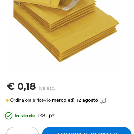
€ 0,18
Iva esc.
Ordina ora
e ricevilo
mercoledì, 12 agosto
In stock:
138
pz
Quantità