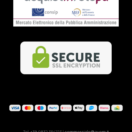
Tel. +39 0832 354223 |
commerciale@auem.it