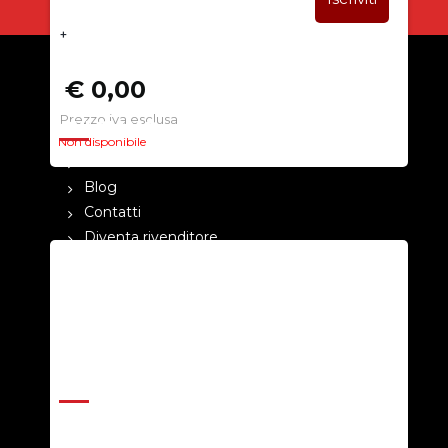
+
€ 0,00
Prezzo iva esclusa
CHI SIAMO
Non disponibile
La nostra azienda
Blog
Contatti
Diventa rivenditore
Cataloghi
Pagamenti
Termini e condizioni
Privacy Policy
ASSISTENZA
Help Center