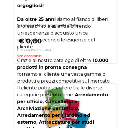
orgogliosi!
Da oltre 25 anni
siamo al fianco di liberi
Siam correttore a pennello 20 ml
professionisti e aziende offrendo
un'esperienza d'acquisto unica
€ 0,80
realizzata secondo le esigenze del
cliente.
Prezzo iva esclusa
Non disponibile
Grazie al nostro catalogo di oltre
10.000
prodotti in pronta consegna
forniamo al cliente una vasta gamma di
prodotti a prezzi competitivi sul mercato.
Il cliente potrà scegliere tra le diverse
categorie presenti come:
Arredamento
per ufficio, Cancelleria e
Archiviazione per ufficio,
Arredamento per giardino ed
esterno, Attrezzature per studi