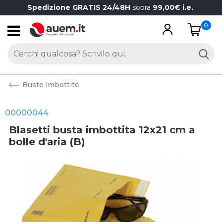
Spedizione GRATIS 24/48H
sopra
99,00€ i.e.
0
Open
Buste imbottite
00000044
Blasetti busta imbottita 12x21 cm a
bolle d'aria (B)