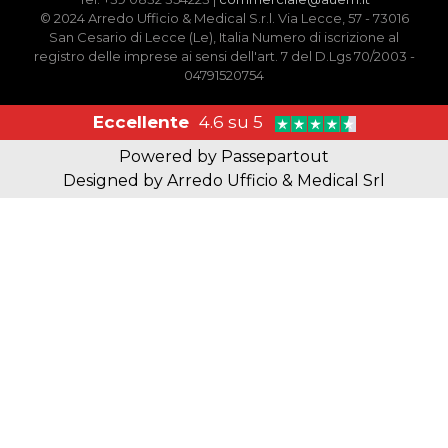
© 2024 Arredo Ufficio & Medical S.r.l. Via Lecce, 57 - 73016
San Cesario di Lecce (Le), Italia Numero di iscrizione al
registro delle imprese ai sensi dell'art. 7 del D.Lgs 70/2003 -
04791520754
Eccellente
4.6 su 5
Powered by
Passepartout
Designed by Arredo Ufficio & Medical Srl