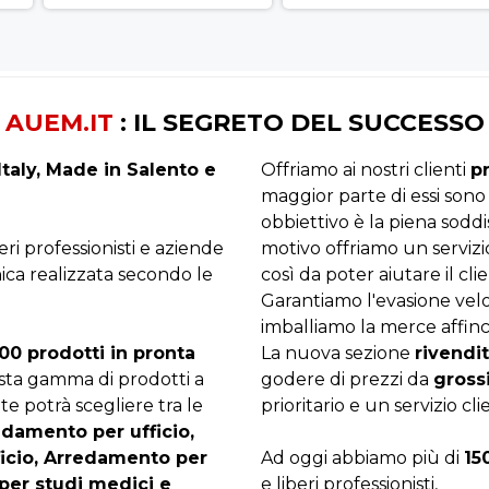
AUEM.IT
: IL SEGRETO DEL SUCCESSO
taly, Made in Salento e
Offriamo ai nostri clienti
p
maggior parte di essi sono
obbiettivo è la piena sodd
beri professionisti e aziende
motivo offriamo un servizi
ica realizzata secondo le
così da poter aiutare il clie
Garantiamo l'evasione velo
imballiamo la merce affinc
00 prodotti in pronta
La nuova sezione
rivendit
asta gamma di prodotti a
godere di prezzi da
gross
te potrà scegliere tra le
prioritario e un servizio cli
edamento per ufficio,
ficio, Arredamento per
Ad oggi abbiamo più di
15
per studi medici e
e liberi professionisti,