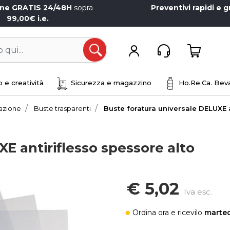
one GRATIS 24/48H
sopra
Preventivi rapidi e g
99,00€ i.e.
Open
 e creatività
Sicurezza e magazzino
Ho.Re.Ca. Beva
iazione
Buste trasparenti
Buste foratura universale DELUXE a
E antiriflesso spessore alto
€ 5,02
Iva esc.
Ordina ora
e ricevilo
marted