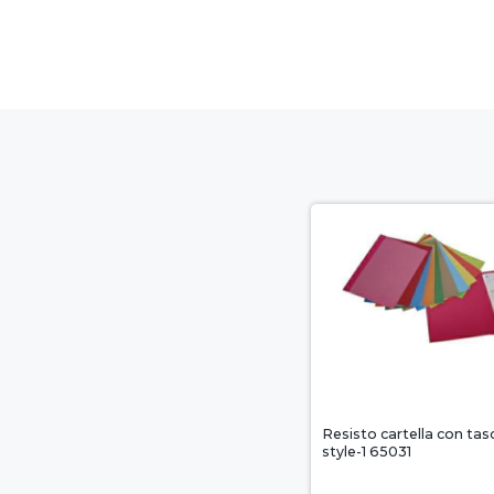
Resisto cartella con tasc
style-1 65031