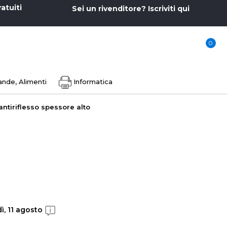
ratuiti
Sei un rivenditore? Iscriviti qui
0
nde, Alimenti
Informatica
ntiriflesso spessore alto
ì, 11 agosto