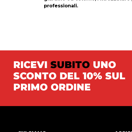
professionali.
RICEVI
SUBITO
UNO
SCONTO DEL 10% SUL
PRIMO ORDINE