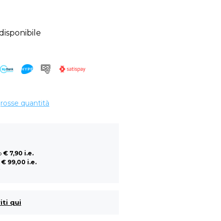
sponibile
grosse quantità
so
€ 7,90 i.e.
a
€ 99,00 i.e.
i
iti qui