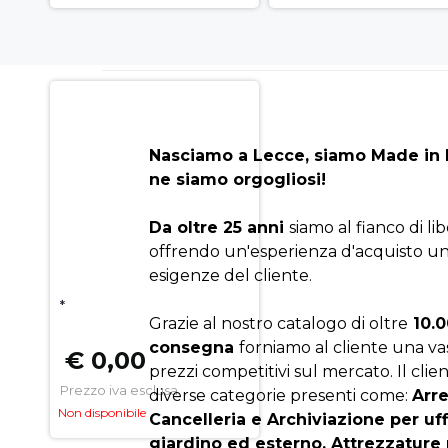
Nasciamo a Lecce, siamo Made in I
ne siamo orgogliosi!
Da oltre 25 anni
siamo al fianco di li
offrendo un'esperienza d'acquisto un
esigenze del cliente.
*
Grazie al nostro catalogo di oltre
10.0
consegna
forniamo al cliente una v
€ 0,00
prezzi competitivi sul mercato. Il clien
Prezzo iva esclusa
diverse categorie presenti come:
Arr
Non disponibile
Cancelleria e Archiviazione per uf
giardino ed esterno, Attrezzature 