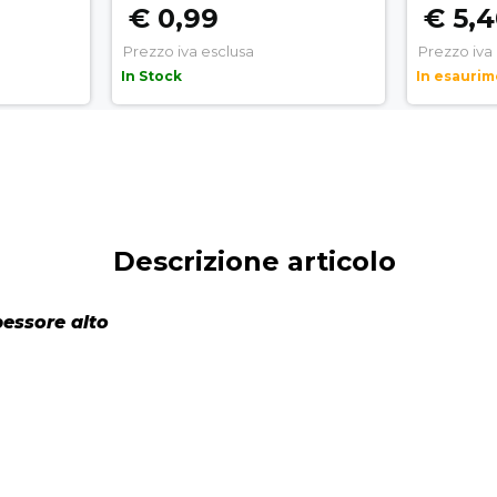
€ 0,99
€ 5,
Prezzo iva esclusa
Prezzo iva
In Stock
In esauri
Descrizione articolo
pessore alto