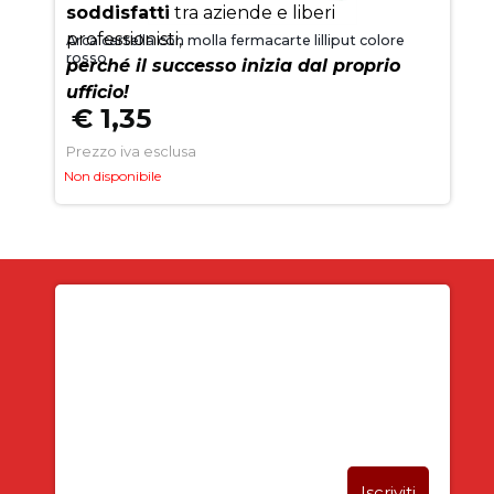
soddisfatti
tra aziende e liberi
professionisti,
Arca cartella con molla fermacarte lilliput colore
rosso
perché il successo inizia dal proprio
ufficio!
€ 1,35
Prezzo iva esclusa
Non disponibile
Iscriviti alla newsletter
SUBITO PER TE
5% DI SCONTO