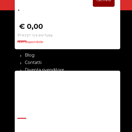
+
€ 0,00
Prezzo iva esclusa
CHI SIAMO
Non disponibile
La nostra azienda
Blog
Contatti
Diventa rivenditore
Cataloghi
Pagamenti
Termini e condizioni
Privacy Policy
ASSISTENZA
Help Center