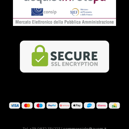
Tel. +39 0832 354223 |
commerciale@auem.it