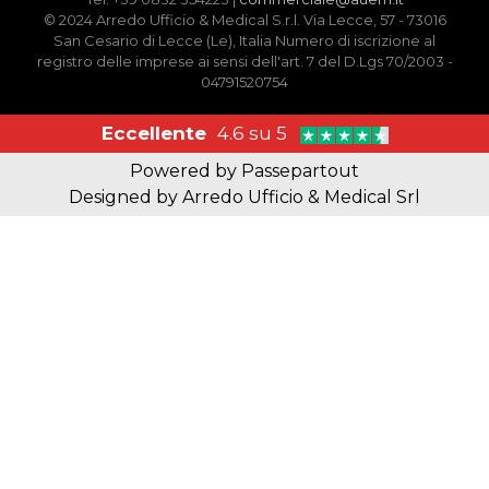
© 2024 Arredo Ufficio & Medical S.r.l. Via Lecce, 57 - 73016
San Cesario di Lecce (Le), Italia Numero di iscrizione al
registro delle imprese ai sensi dell'art. 7 del D.Lgs 70/2003 -
04791520754
Eccellente
4.6 su 5
Powered by
Passepartout
Designed by Arredo Ufficio & Medical Srl