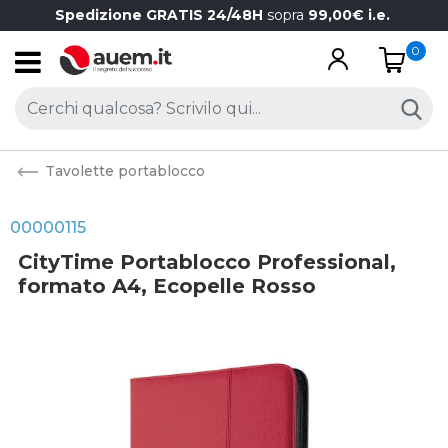
Spedizione GRATIS 24/48H
sopra
99,00€ i.e.
0
Open
Tavolette portablocco
00000115
CityTime Portablocco Professional,
formato A4, Ecopelle Rosso