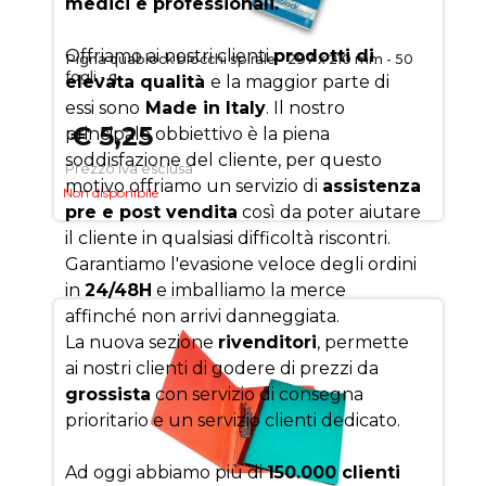
medici e professionali.
Offriamo ai nostri clienti
prodotti di
Pigna quablock blocchi spirale - 297 x 210 mm - 50
fogli - q
elevata qualità
e la maggior parte di
essi sono
Made in Italy
. Il nostro
€ 5,25
principale obbiettivo è la piena
soddisfazione del cliente, per questo
Prezzo iva esclusa
motivo offriamo un servizio di
assistenza
Non disponibile
pre e post vendita
così da poter aiutare
il cliente in qualsiasi difficoltà riscontri.
Garantiamo l'evasione veloce degli ordini
in
24/48H
e imballiamo la merce
affinché non arrivi danneggiata.
La nuova sezione
rivenditori
, permette
ai nostri clienti di godere di prezzi da
grossista
con servizio di consegna
prioritario e un servizio clienti dedicato.
Ad oggi abbiamo più di
150.000 clienti