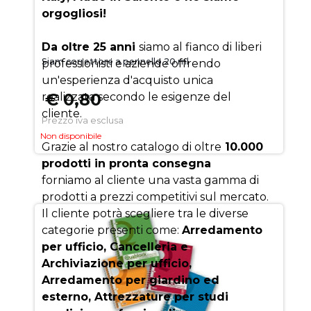
orgogliosi!
Da oltre 25 anni
siamo al fianco di liberi
Siam correttore a pennello 20 ml
professionisti e aziende offrendo
un'esperienza d'acquisto unica
€ 0,80
realizzata secondo le esigenze del
cliente.
Prezzo iva esclusa
Non disponibile
Grazie al nostro catalogo di oltre
10.000
prodotti in pronta consegna
forniamo al cliente una vasta gamma di
prodotti a prezzi competitivi sul mercato.
Il cliente potrà scegliere tra le diverse
categorie presenti come:
Arredamento
per ufficio, Cancelleria e
Archiviazione per ufficio,
Arredamento per giardino ed
esterno, Attrezzature per studi