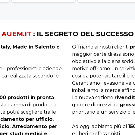
AUEM.IT
: IL SEGRETO DEL SUCCESSO
taly, Made in Salento e
Offriamo ai nostri clienti
p
maggior parte di essi sono
obbiettivo è la piena sodd
beri professionisti e aziende
motivo offriamo un servizi
ica realizzata secondo le
così da poter aiutare il clie
Garantiamo l'evasione velo
imballiamo la merce affinc
00 prodotti in pronta
La nuova sezione
rivendit
asta gamma di prodotti a
godere di prezzi da
gross
te potrà scegliere tra le
prioritario e un servizio cli
edamento per ufficio,
ficio, Arredamento per
Ad oggi abbiamo più di
15
per studi medici e
e liberi professionisti,