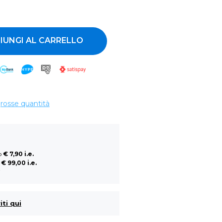
ntità
IUNGI AL CARRELLO
grosse quantità
so
€ 7,90 i.e.
a
€ 99,00 i.e.
i
iti qui