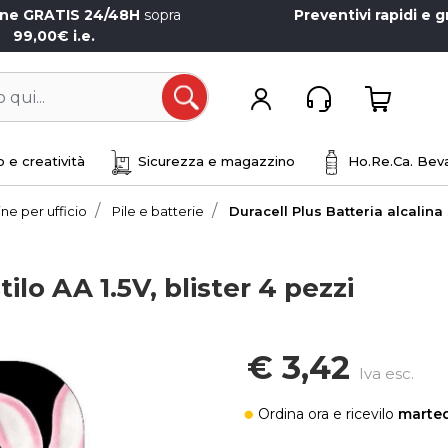
one GRATIS 24/48H
sopra
Preventivi rapidi e g
99,00€ i.e.
Open
 e creatività
Sicurezza e magazzino
Ho.Re.Ca. Beva
ne per ufficio
Pile e batterie
Duracell Plus Batteria alcalina s
ilo AA 1.5V, blister 4 pezzi
€ 3,42
Iva esc.
Ordina ora
e ricevilo
marted