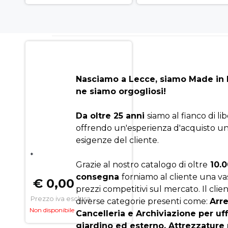
Nasciamo a Lecce, siamo Made in I
ne siamo orgogliosi!
Da oltre 25 anni
siamo al fianco di li
offrendo un'esperienza d'acquisto un
esigenze del cliente.
*
Grazie al nostro catalogo di oltre
10.0
consegna
forniamo al cliente una v
€ 0,00
prezzi competitivi sul mercato. Il clien
Prezzo iva esclusa
diverse categorie presenti come:
Arr
Non disponibile
Cancelleria e Archiviazione per uf
giardino ed esterno, Attrezzature 