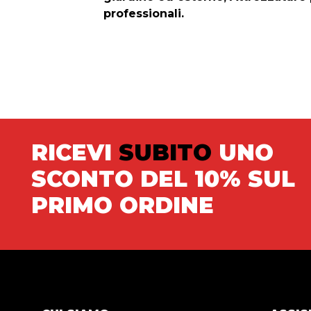
professionali.
RICEVI
SUBITO
UNO
SCONTO DEL 10% SUL
PRIMO ORDINE