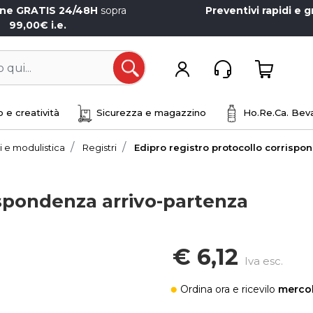
one GRATIS 24/48H
sopra
Preventivi rapidi e g
99,00€ i.e.
Open
 e creatività
Sicurezza e magazzino
Ho.Re.Ca. Beva
i e modulistica
Registri
Edipro registro protocollo corrispo
ispondenza arrivo-partenza
€ 6,12
Iva esc.
Ordina ora
e ricevilo
mercol