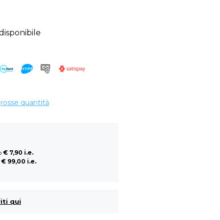
sponibile
grosse quantità
so
€ 7,90 i.e.
a
€ 99,00 i.e.
i
iti qui