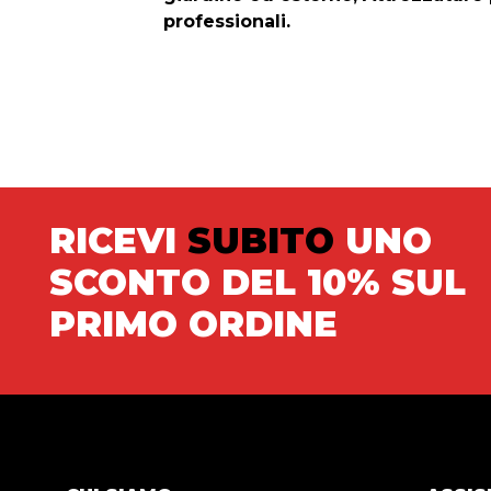
professionali.
RICEVI
SUBITO
UNO
SCONTO DEL 10% SUL
PRIMO ORDINE