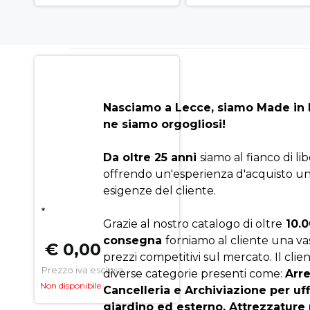
Nasciamo a Lecce, siamo Made in I
ne siamo orgogliosi!
Da oltre 25 anni
siamo al fianco di li
offrendo un'esperienza d'acquisto un
esigenze del cliente.
*
Grazie al nostro catalogo di oltre
10.0
consegna
forniamo al cliente una v
€ 0,00
prezzi competitivi sul mercato. Il clien
Prezzo iva esclusa
diverse categorie presenti come:
Arr
Non disponibile
Cancelleria e Archiviazione per uf
giardino ed esterno, Attrezzature 