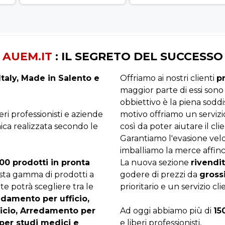
AUEM.IT
: IL SEGRETO DEL SUCCESSO
taly, Made in Salento e
Offriamo ai nostri clienti
p
maggior parte di essi sono
obbiettivo è la piena sodd
beri professionisti e aziende
motivo offriamo un servizi
ica realizzata secondo le
così da poter aiutare il clie
Garantiamo l'evasione velo
imballiamo la merce affinc
00 prodotti in pronta
La nuova sezione
rivendit
asta gamma di prodotti a
godere di prezzi da
gross
te potrà scegliere tra le
prioritario e un servizio cli
edamento per ufficio,
ficio, Arredamento per
Ad oggi abbiamo più di
15
per studi medici e
e liberi professionisti,