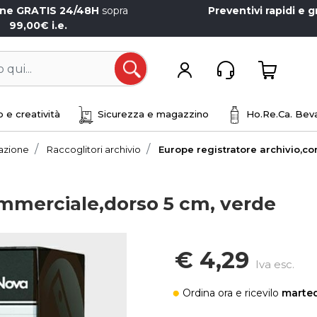
one GRATIS 24/48H
sopra
Preventivi rapidi e g
99,00€ i.e.
Open
 e creatività
Sicurezza e magazzino
Ho.Re.Ca. Beva
iazione
Raccoglitori archivio
Europe registratore archivio,c
ommerciale,dorso 5 cm, verde
€ 4,29
Iva esc.
Ordina ora
e ricevilo
marted