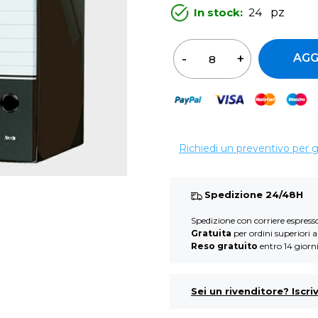
In stock:
24
pz
Qua
AGG
Richiedi un preventivo per 
Spedizione 24/48H
Spedizione con corriere espres
Gratuita
per ordini superiori 
Reso gratuito
entro 14 giorn
Sei un rivenditore? Iscriv