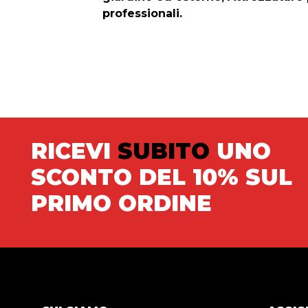
professionali.
RICEVI
SUBITO
UNO
SCONTO DEL 10% SUL
PRIMO ORDINE