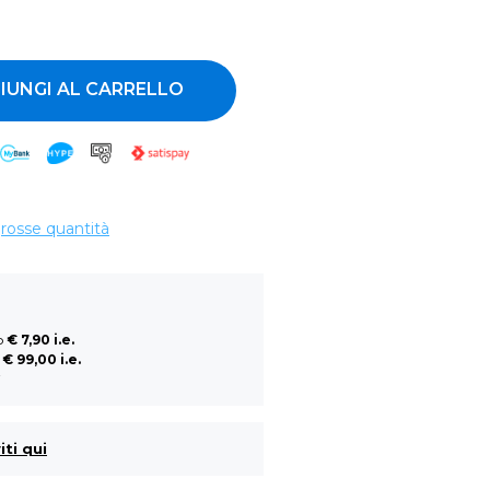
ntità
IUNGI AL CARRELLO
grosse quantità
so
€ 7,90 i.e.
a
€ 99,00 i.e.
i
iti qui