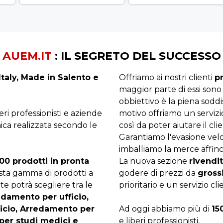
AUEM.IT
: IL SEGRETO DEL SUCCESSO
taly, Made in Salento e
Offriamo ai nostri clienti
p
maggior parte di essi sono
obbiettivo è la piena sodd
beri professionisti e aziende
motivo offriamo un servizi
ica realizzata secondo le
così da poter aiutare il clie
Garantiamo l'evasione velo
imballiamo la merce affinc
00 prodotti in pronta
La nuova sezione
rivendit
asta gamma di prodotti a
godere di prezzi da
gross
te potrà scegliere tra le
prioritario e un servizio cli
edamento per ufficio,
ficio, Arredamento per
Ad oggi abbiamo più di
15
per studi medici e
e liberi professionisti,