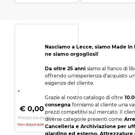
Nasciamo a Lecce, siamo Made in I
ne siamo orgogliosi!
Da oltre 25 anni
siamo al fianco di li
offrendo un'esperienza d'acquisto un
esigenze del cliente.
*
Grazie al nostro catalogo di oltre
10.0
consegna
forniamo al cliente una v
€ 0,00
prezzi competitivi sul mercato. Il clien
Prezzo iva esclusa
diverse categorie presenti come:
Arr
Non disponibile
Cancelleria e Archiviazione per uf
giardino ed esterno, Attrezzature 