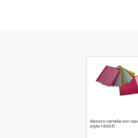
Resisto cartella con tasc
style-1 65031