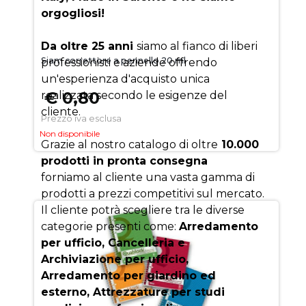
orgogliosi!
Da oltre 25 anni
siamo al fianco di liberi
Siam correttore a pennello 20 ml
professionisti e aziende offrendo
un'esperienza d'acquisto unica
€ 0,80
realizzata secondo le esigenze del
cliente.
Prezzo iva esclusa
Non disponibile
Grazie al nostro catalogo di oltre
10.000
prodotti in pronta consegna
forniamo al cliente una vasta gamma di
prodotti a prezzi competitivi sul mercato.
Il cliente potrà scegliere tra le diverse
categorie presenti come:
Arredamento
per ufficio, Cancelleria e
Archiviazione per ufficio,
Arredamento per giardino ed
esterno, Attrezzature per studi