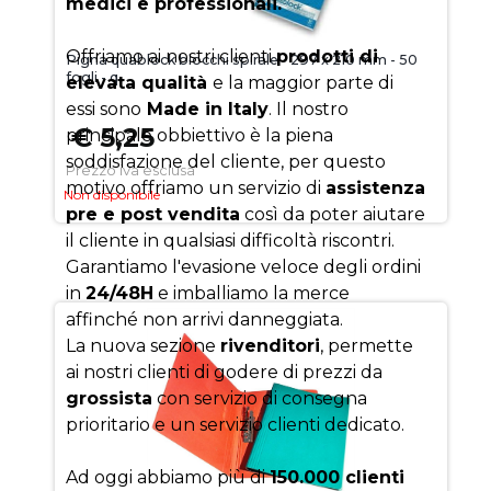
medici e professionali.
Offriamo ai nostri clienti
prodotti di
Pigna quablock blocchi spirale - 297 x 210 mm - 50
fogli - q
elevata qualità
e la maggior parte di
essi sono
Made in Italy
. Il nostro
€ 5,25
principale obbiettivo è la piena
soddisfazione del cliente, per questo
Prezzo iva esclusa
motivo offriamo un servizio di
assistenza
Non disponibile
pre e post vendita
così da poter aiutare
il cliente in qualsiasi difficoltà riscontri.
Garantiamo l'evasione veloce degli ordini
in
24/48H
e imballiamo la merce
affinché non arrivi danneggiata.
La nuova sezione
rivenditori
, permette
ai nostri clienti di godere di prezzi da
grossista
con servizio di consegna
prioritario e un servizio clienti dedicato.
Ad oggi abbiamo più di
150.000 clienti