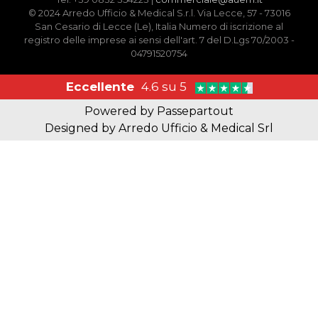
© 2024 Arredo Ufficio & Medical S.r.l. Via Lecce, 57 - 73016
San Cesario di Lecce (Le), Italia Numero di iscrizione al
registro delle imprese ai sensi dell'art. 7 del D.Lgs 70/2003 -
04791520754
Eccellente
4.6 su 5
Powered by
Passepartout
Designed by Arredo Ufficio & Medical Srl