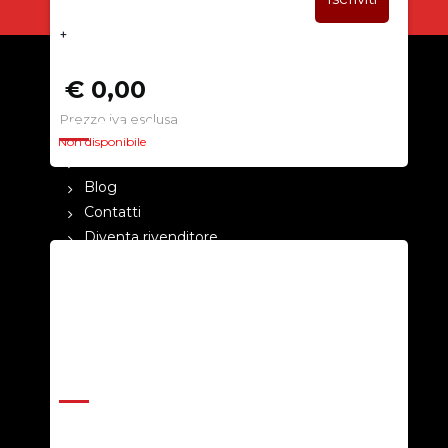
+
€ 0,00
Prezzo iva esclusa
CHI SIAMO
Non disponibile
La nostra azienda
Blog
Contatti
Diventa rivenditore
Cataloghi
Pagamenti
Termini e condizioni
Privacy Policy
ASSISTENZA
Help Center