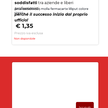
soddisfatti
tra aziende e liberi
professionisti,
Arca cartella con molla fermacarte lilliput colore
rosso
perché il successo inizia dal proprio
ufficio!
€ 1,35
Prezzo iva esclusa
Non disponibile
Iscriviti alla newsletter
SUBITO PER TE
5% DI SCONTO