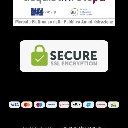
Tel. +39 0832 354223 |
commerciale@auem.it