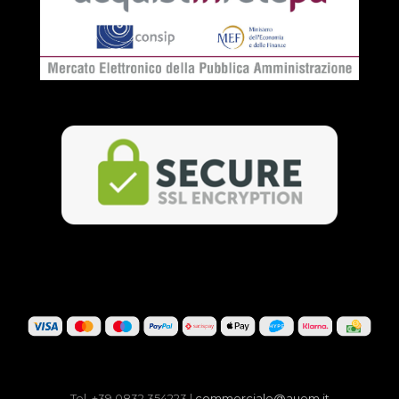
Tel. +39 0832 354223 |
commerciale@auem.it