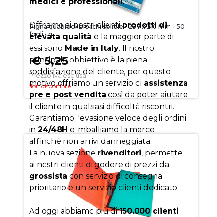
medici e professionali.
Offriamo ai nostri clienti
prodotti di
Pigna quablock blocchi spirale - 297 x 210 mm - 50
fogli - q
elevata qualità
e la maggior parte di
essi sono
Made in Italy
. Il nostro
€ 5,25
principale obbiettivo è la piena
soddisfazione del cliente, per questo
Prezzo iva esclusa
motivo offriamo un servizio di
assistenza
Non disponibile
pre e post vendita
così da poter aiutare
il cliente in qualsiasi difficoltà riscontri.
Garantiamo l'evasione veloce degli ordini
in
24/48H
e imballiamo la merce
affinché non arrivi danneggiata.
La nuova sezione
rivenditori
, permette
ai nostri clienti di godere di prezzi da
grossista
con servizio di consegna
prioritario e un servizio clienti dedicato.
Ad oggi abbiamo più di
150.000 clienti