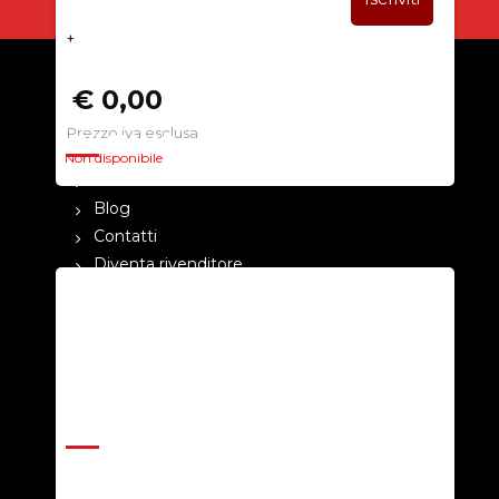
+
€ 0,00
Prezzo iva esclusa
CHI SIAMO
Non disponibile
La nostra azienda
Blog
Contatti
Diventa rivenditore
Cataloghi
Pagamenti
Termini e condizioni
Privacy Policy
ASSISTENZA
Help Center