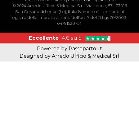
© 2024 Arredo Ufficio & Medical S.r.l. Via Lecce, 57 - 73016
San Cesario di Lecce (Le), Italia Numero di iscrizione al
registro delle imprese ai sensi dell'art. 7 del D.Lgs 70/2003 -
04791520754
Eccellente
4.6 su 5
Powered by
Passepartout
Designed by Arredo Ufficio & Medical Srl