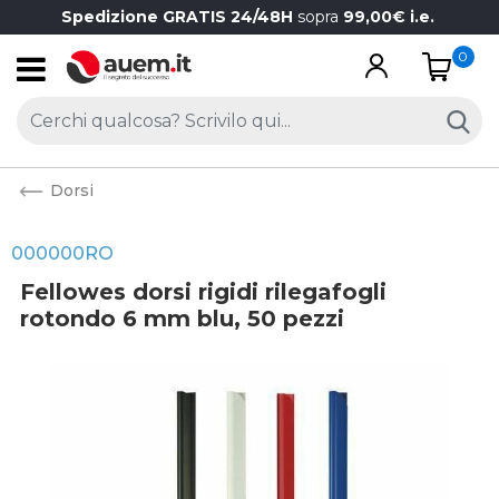
Spedizione GRATIS 24/48H
sopra
99,00€ i.e.
0
Open
Dorsi
000000RO
Fellowes dorsi rigidi rilegafogli
rotondo 6 mm blu, 50 pezzi