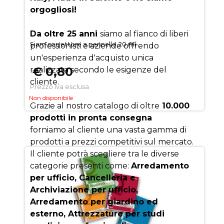
orgogliosi!
Da oltre 25 anni
siamo al fianco di liberi
Siam correttore a pennello 20 ml
professionisti e aziende offrendo
un'esperienza d'acquisto unica
€ 0,80
realizzata secondo le esigenze del
cliente.
Prezzo iva esclusa
Non disponibile
Grazie al nostro catalogo di oltre
10.000
prodotti in pronta consegna
forniamo al cliente una vasta gamma di
prodotti a prezzi competitivi sul mercato.
Il cliente potrà scegliere tra le diverse
categorie presenti come:
Arredamento
per ufficio, Cancelleria e
Archiviazione per ufficio,
Arredamento per giardino ed
esterno, Attrezzature per studi