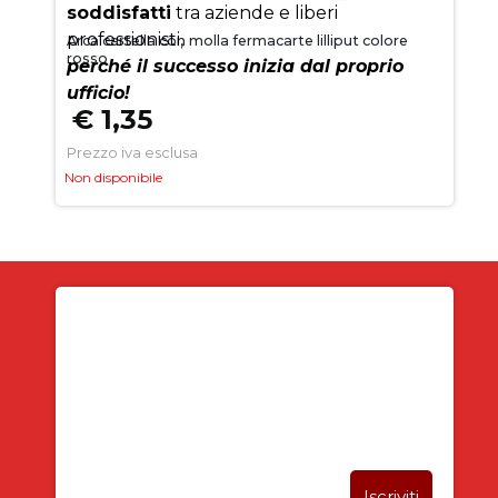
soddisfatti
tra aziende e liberi
professionisti,
Arca cartella con molla fermacarte lilliput colore
rosso
perché il successo inizia dal proprio
ufficio!
€ 1,35
Prezzo iva esclusa
Non disponibile
Iscriviti alla newsletter
SUBITO PER TE
5% DI SCONTO