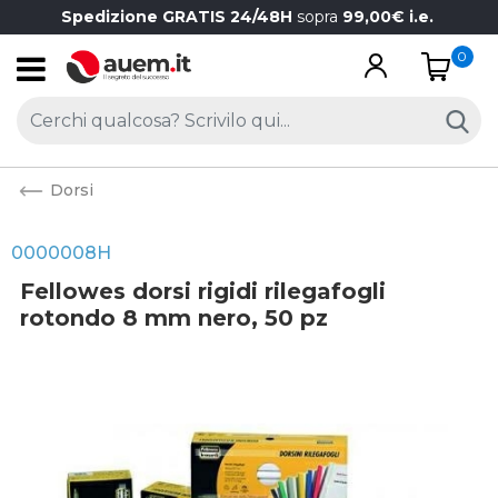
Spedizione GRATIS 24/48H
sopra
99,00€ i.e.
0
Open
Dorsi
0000008H
Fellowes dorsi rigidi rilegafogli
rotondo 8 mm nero, 50 pz