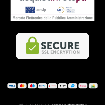
Tel. +39 0832 354223 |
commerciale@auem.it