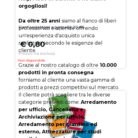
orgogliosi!
Da oltre 25 anni
siamo al fianco di liberi
Siam correttore a pennello 20 ml
professionisti e aziende offrendo
un'esperienza d'acquisto unica
€ 0,80
realizzata secondo le esigenze del
cliente.
Prezzo iva esclusa
Non disponibile
Grazie al nostro catalogo di oltre
10.000
prodotti in pronta consegna
forniamo al cliente una vasta gamma di
prodotti a prezzi competitivi sul mercato.
Il cliente potrà scegliere tra le diverse
categorie presenti come:
Arredamento
per ufficio, Cancelleria e
Archiviazione per ufficio,
Arredamento per giardino ed
esterno, Attrezzature per studi