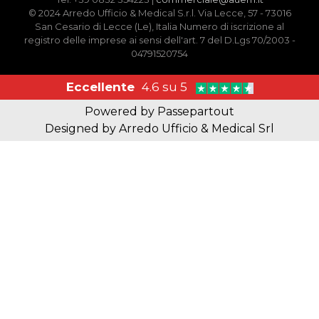
© 2024 Arredo Ufficio & Medical S.r.l. Via Lecce, 57 - 73016
San Cesario di Lecce (Le), Italia Numero di iscrizione al
registro delle imprese ai sensi dell'art. 7 del D.Lgs 70/2003 -
04791520754
Eccellente
4.6 su 5
Powered by
Passepartout
Designed by Arredo Ufficio & Medical Srl