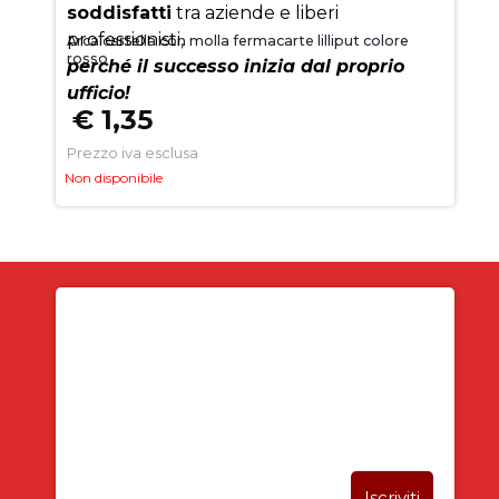
soddisfatti
tra aziende e liberi
professionisti,
Arca cartella con molla fermacarte lilliput colore
rosso
perché il successo inizia dal proprio
ufficio!
€ 1,35
Prezzo iva esclusa
Non disponibile
Iscriviti alla newsletter
SUBITO PER TE
5% DI SCONTO