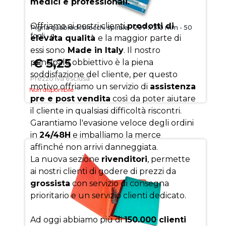
medici e professionali.
Offriamo ai nostri clienti
prodotti di
Pigna quablock blocchi spirale - 297 x 210 mm - 50
fogli - q
elevata qualità
e la maggior parte di
essi sono
Made in Italy
. Il nostro
€ 5,25
principale obbiettivo è la piena
soddisfazione del cliente, per questo
Prezzo iva esclusa
motivo offriamo un servizio di
assistenza
Non disponibile
pre e post vendita
così da poter aiutare
il cliente in qualsiasi difficoltà riscontri.
Garantiamo l'evasione veloce degli ordini
in
24/48H
e imballiamo la merce
affinché non arrivi danneggiata.
La nuova sezione
rivenditori
, permette
ai nostri clienti di godere di prezzi da
grossista
con servizio di consegna
prioritario e un servizio clienti dedicato.
Ad oggi abbiamo più di
150.000 clienti