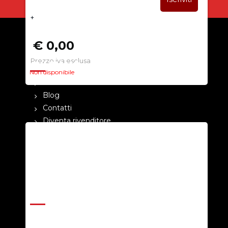
+
€ 0,00
Prezzo iva esclusa
CHI SIAMO
Non disponibile
La nostra azienda
Blog
Contatti
Diventa rivenditore
Cataloghi
Pagamenti
Termini e condizioni
Privacy Policy
ASSISTENZA
Help Center