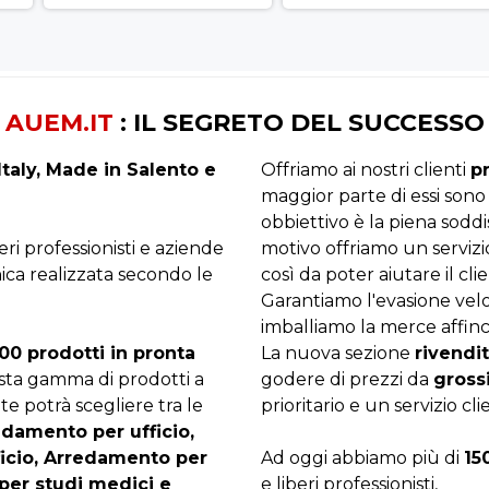
AUEM.IT
: IL SEGRETO DEL SUCCESSO
taly, Made in Salento e
Offriamo ai nostri clienti
p
maggior parte di essi sono
obbiettivo è la piena sodd
beri professionisti e aziende
motivo offriamo un servizi
ica realizzata secondo le
così da poter aiutare il clie
Garantiamo l'evasione velo
imballiamo la merce affinc
00 prodotti in pronta
La nuova sezione
rivendit
asta gamma di prodotti a
godere di prezzi da
gross
te potrà scegliere tra le
prioritario e un servizio cli
edamento per ufficio,
ficio, Arredamento per
Ad oggi abbiamo più di
15
per studi medici e
e liberi professionisti,