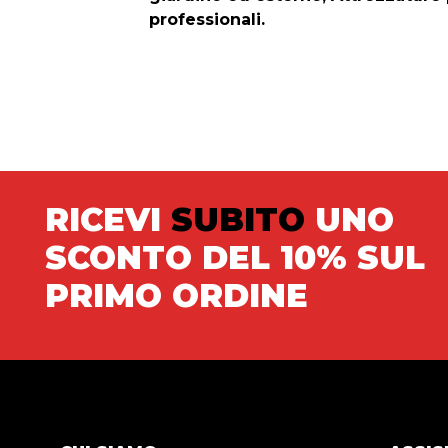
professionali.
RICEVI
SUBITO
UNO
SCONTO DEL 10% SUL
PRIMO ORDINE