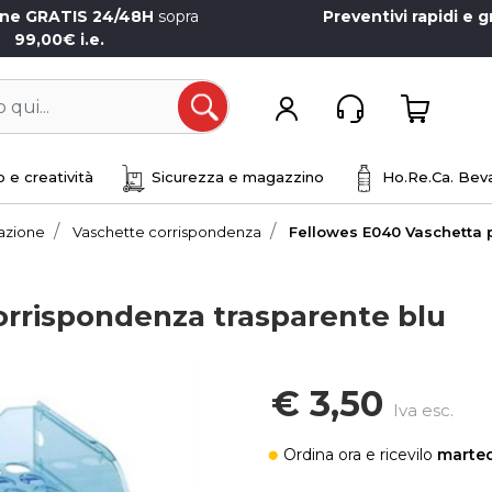
one GRATIS 24/48H
sopra
Preventivi rapidi e g
99,00€ i.e.
Open
 e creatività
Sicurezza e magazzino
Ho.Re.Ca. Beva
iazione
Vaschette corrispondenza
Fellowes E040 Vaschetta 
orrispondenza trasparente blu
€ 3,50
Iva esc.
Ordina ora
e ricevilo
marted