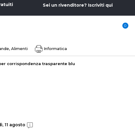
ratuiti
Sei un rivenditore? Iscriviti qui
0
nde, Alimenti
Informatica
per corrispondenza trasparente blu
ì, 11 agosto