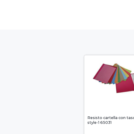
Resisto cartella con tasc
style-1 65031