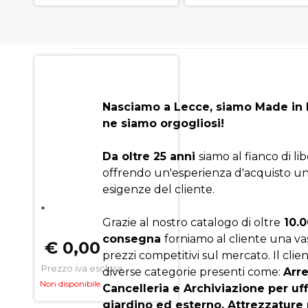
Nasciamo a Lecce, siamo Made in I
ne siamo orgogliosi!
Da oltre 25 anni
siamo al fianco di li
offrendo un'esperienza d'acquisto un
esigenze del cliente.
*
Grazie al nostro catalogo di oltre
10.0
consegna
forniamo al cliente una v
€ 0,00
prezzi competitivi sul mercato. Il clien
Prezzo iva esclusa
diverse categorie presenti come:
Arr
Non disponibile
Cancelleria e Archiviazione per uf
giardino ed esterno, Attrezzature 