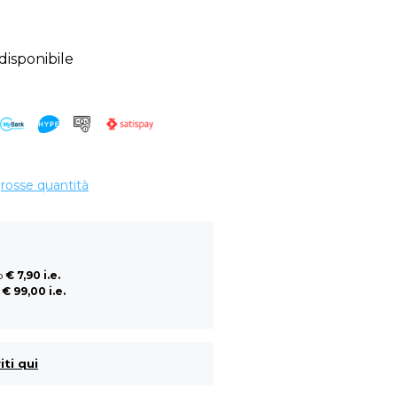
sponibile
grosse quantità
so
€ 7,90 i.e.
a
€ 99,00 i.e.
i
iti qui