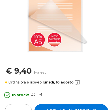
€ 9,40
Iva esc.
Ordina ora
e ricevilo
lunedì, 10 agosto
In stock:
42
cf
Quantità