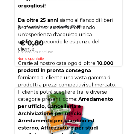
orgogliosi!
Da oltre 25 anni
siamo al fianco di liberi
Siam correttore a pennello 20 ml
professionisti e aziende offrendo
un'esperienza d'acquisto unica
€ 0,80
realizzata secondo le esigenze del
cliente.
Prezzo iva esclusa
Non disponibile
Grazie al nostro catalogo di oltre
10.000
prodotti in pronta consegna
forniamo al cliente una vasta gamma di
prodotti a prezzi competitivi sul mercato.
Il cliente potrà scegliere tra le diverse
categorie presenti come:
Arredamento
per ufficio, Cancelleria e
Archiviazione per ufficio,
Arredamento per giardino ed
esterno, Attrezzature per studi