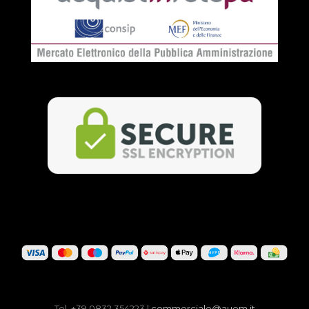
Tel. +39 0832 354223 |
commerciale@auem.it