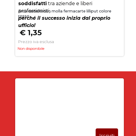
soddisfatti
tra aziende e liberi
professionisti,
Arca cartella con molla fermacarte lilliput colore
rosso
perché il successo inizia dal proprio
ufficio!
€ 1,35
Prezzo iva esclusa
Non disponibile
Iscriviti alla newsletter
SUBITO PER TE
5% DI SCONTO