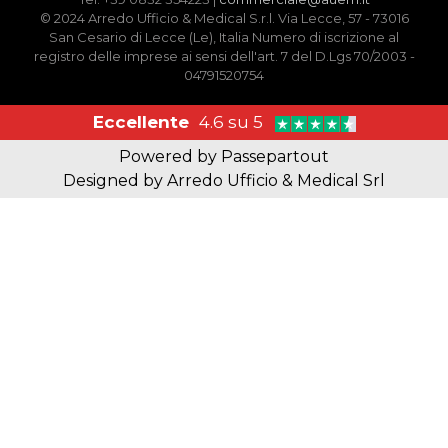
© 2024 Arredo Ufficio & Medical S.r.l. Via Lecce, 57 - 73016
San Cesario di Lecce (Le), Italia Numero di iscrizione al
registro delle imprese ai sensi dell'art. 7 del D.Lgs 70/2003 -
04791520754
Eccellente
4.6 su 5
Powered by
Passepartout
Designed by Arredo Ufficio & Medical Srl