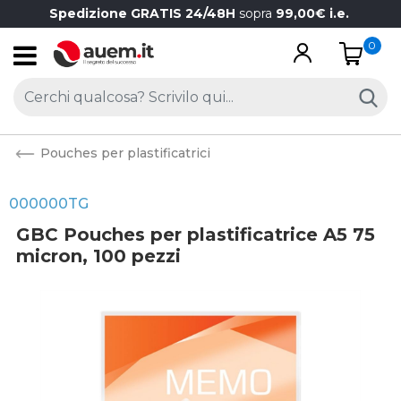
Spedizione GRATIS 24/48H
sopra
99,00€ i.e.
0
Open
Pouches per plastificatrici
000000TG
GBC Pouches per plastificatrice A5 75
micron, 100 pezzi