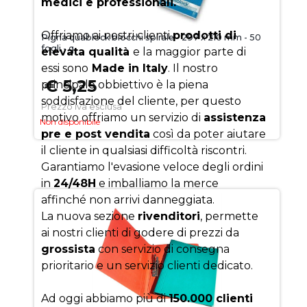
medici e professionali.
Offriamo ai nostri clienti
prodotti di
Pigna quablock blocchi spirale - 297 x 210 mm - 50
fogli - q
elevata qualità
e la maggior parte di
essi sono
Made in Italy
. Il nostro
€ 5,25
principale obbiettivo è la piena
soddisfazione del cliente, per questo
Prezzo iva esclusa
motivo offriamo un servizio di
assistenza
Non disponibile
pre e post vendita
così da poter aiutare
il cliente in qualsiasi difficoltà riscontri.
Garantiamo l'evasione veloce degli ordini
in
24/48H
e imballiamo la merce
affinché non arrivi danneggiata.
La nuova sezione
rivenditori
, permette
ai nostri clienti di godere di prezzi da
grossista
con servizio di consegna
prioritario e un servizio clienti dedicato.
Ad oggi abbiamo più di
150.000 clienti