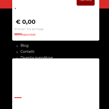
+
€ 0,00
Prezzo iva esclusa
CHI SIAMO
Non disponibile
La nostra azienda
Blog
Contatti
Diventa rivenditore
Cataloghi
Pagamenti
Termini e condizioni
Privacy Policy
ASSISTENZA
Help Center