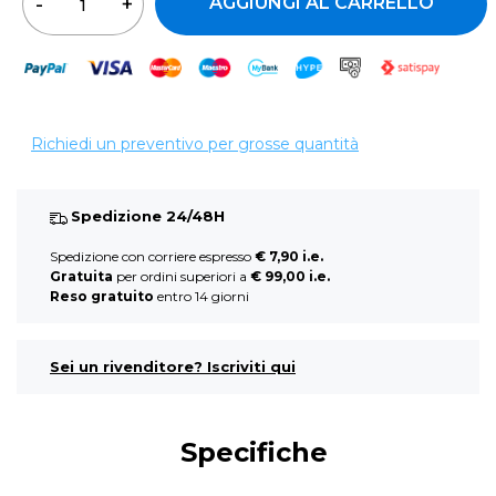
AGGIUNGI AL CARRELLO
Richiedi un preventivo per grosse quantità
Spedizione 24/48H
Spedizione con corriere espresso
€ 7,90 i.e.
Gratuita
per ordini superiori a
€ 99,00 i.e.
Reso gratuito
entro 14 giorni
Sei un rivenditore? Iscriviti qui
Specifiche