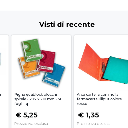
Visti di recente
Pigna quablock blocchi
Arca cartella con molla
o
spirale - 297 x 210 mm - 50
fermacarte lilliput colore
fogli - q
rosso
€ 5,25
€ 1,35
Prezzo iva esclusa
Prezzo iva esclusa