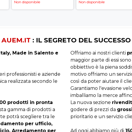
Non disponibile
Non disponibile
AUEM.IT
: IL SEGRETO DEL SUCCESSO
taly, Made in Salento e
Offriamo ai nostri clienti
p
maggior parte di essi sono
obbiettivo è la piena sodd
beri professionisti e aziende
motivo offriamo un servizi
ica realizzata secondo le
così da poter aiutare il clie
Garantiamo l'evasione velo
imballiamo la merce affinc
00 prodotti in pronta
La nuova sezione
rivendit
asta gamma di prodotti a
godere di prezzi da
gross
te potrà scegliere tra le
prioritario e un servizio cli
edamento per ufficio,
ficio, Arredamento per
Ad oggi abbiamo più di
15