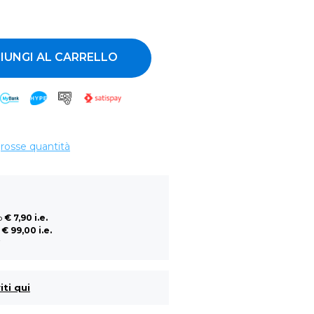
ntità
IUNGI AL CARRELLO
grosse quantità
so
€ 7,90 i.e.
a
€ 99,00 i.e.
i
iti qui