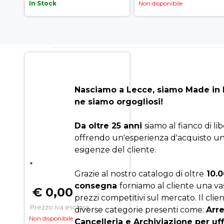
In Stock
Non disponibile
Nasciamo a Lecce, siamo Made in I
ne siamo orgogliosi!
Da oltre 25 anni
siamo al fianco di li
offrendo un'esperienza d'acquisto un
esigenze del cliente.
*
Grazie al nostro catalogo di oltre
10.0
consegna
forniamo al cliente una v
€ 0,00
prezzi competitivi sul mercato. Il clien
Prezzo iva esclusa
diverse categorie presenti come:
Arr
Non disponibile
Cancelleria e Archiviazione per uf