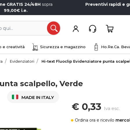
one GRATIS 24/48H
sopra
Preventivi rapidi e g
99,00€ i.e.
Open
 e creatività
Sicurezza e magazzino
Ho.Re.Ca. Beva
ra
Evidenziatori
Hi-text Fluoclip Evidenziatore punta scalpe
punta scalpello, Verde
MADE IN ITALY
€ 0,33
Iva esc.
Ordina ora
e ricevilo
mercol