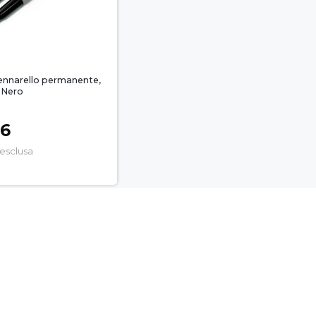
ennarello permanente,
, Nero
46
 esclusa