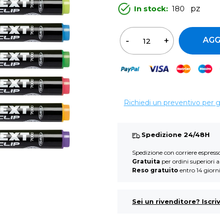
In stock:
180
pz
Qua
AGG
Richiedi un preventivo per 
Spedizione 24/48H
Spedizione con corriere espres
Gratuita
per ordini superiori 
Reso gratuito
entro 14 giorn
Sei un rivenditore? Iscriv