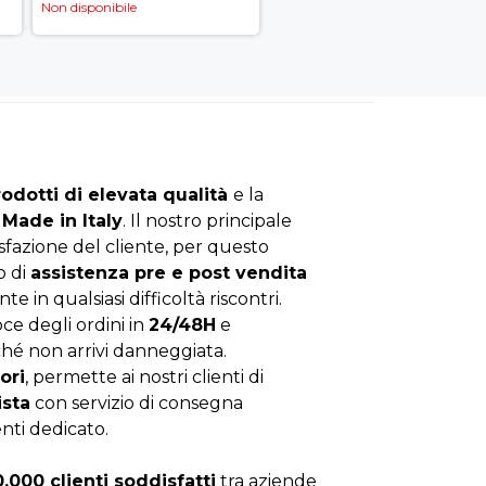
Non disponibile
rodotti di elevata qualità
e la
Made in Italy
. Il nostro principale
isfazione del cliente, per questo
o di
assistenza pre e post vendita
nte in qualsiasi difficoltà riscontri.
ce degli ordini in
24/48H
e
hé non arrivi danneggiata.
ori
, permette ai nostri clienti di
ista
con servizio di consegna
enti dedicato.
0.000 clienti soddisfatti
tra aziende