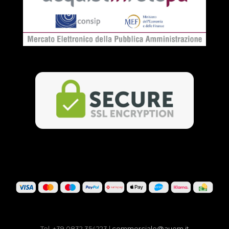
Tel. +39 0832 354223 |
commerciale@auem.it