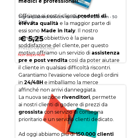
medici e professionali.
Offriamo ai nostri clienti
prodotti di
Pigna quablock blocchi spirale - 297 x 210 mm - 50
fogli - q
elevata qualità
e la maggior parte di
essi sono
Made in Italy
. Il nostro
€ 5,25
principale obbiettivo è la piena
soddisfazione del cliente, per questo
Prezzo iva esclusa
motivo offriamo un servizio di
assistenza
Non disponibile
pre e post vendita
così da poter aiutare
il cliente in qualsiasi difficoltà riscontri.
Garantiamo l'evasione veloce degli ordini
in
24/48H
e imballiamo la merce
affinché non arrivi danneggiata.
La nuova sezione
rivenditori
, permette
ai nostri clienti di godere di prezzi da
grossista
con servizio di consegna
prioritario e un servizio clienti dedicato.
Ad oggi abbiamo più di
150.000 clienti