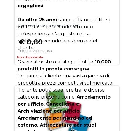
orgogliosi!
Da oltre 25 anni
siamo al fianco di liberi
Siam correttore a pennello 20 ml
professionisti e aziende offrendo
un'esperienza d'acquisto unica
€ 0,80
realizzata secondo le esigenze del
cliente.
Prezzo iva esclusa
Non disponibile
Grazie al nostro catalogo di oltre
10.000
prodotti in pronta consegna
forniamo al cliente una vasta gamma di
prodotti a prezzi competitivi sul mercato.
Il cliente potrà scegliere tra le diverse
categorie presenti come:
Arredamento
per ufficio, Cancelleria e
Archiviazione per ufficio,
Arredamento per giardino ed
esterno, Attrezzature per studi