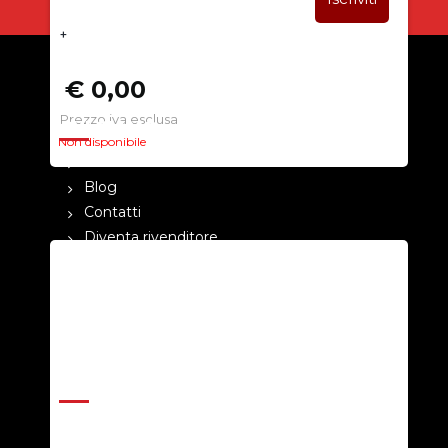
+
€ 0,00
Prezzo iva esclusa
CHI SIAMO
Non disponibile
La nostra azienda
Blog
Contatti
Diventa rivenditore
Cataloghi
Pagamenti
Termini e condizioni
Privacy Policy
ASSISTENZA
Help Center