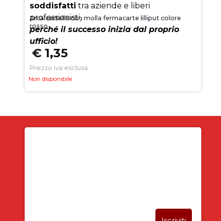
soddisfatti
tra aziende e liberi
professionisti,
Arca cartella con molla fermacarte lilliput colore
rosso
perché il successo inizia dal proprio
ufficio!
€ 1,35
Prezzo iva esclusa
Non disponibile
Iscriviti alla newsletter
SUBITO PER TE
5% DI SCONTO