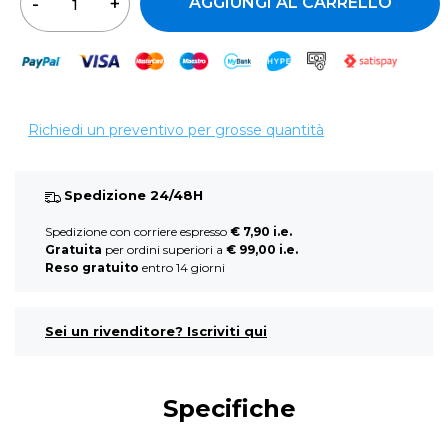
AGGIUNGI AL CARRELLO
Richiedi un preventivo per grosse quantità
Spedizione 24/48H
Spedizione con corriere espresso
€ 7,90 i.e.
Gratuita
per ordini superiori a
€ 99,00 i.e.
Reso gratuito
entro 14 giorni
Sei un rivenditore? Iscriviti qui
Specifiche