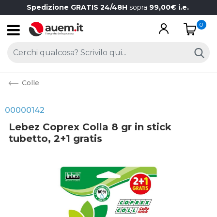
Spedizione GRATIS 24/48H
sopra
99,00€ i.e.
0
Open
Colle
00000142
Lebez Coprex Colla 8 gr in stick
tubetto, 2+1 gratis