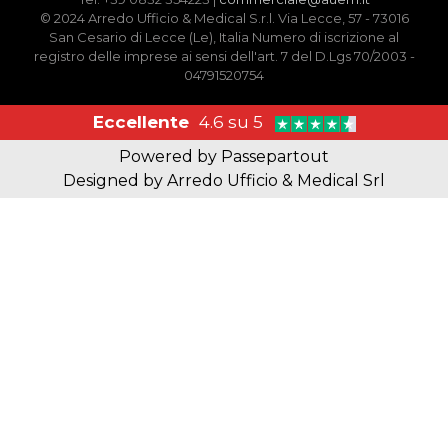
© 2024 Arredo Ufficio & Medical S.r.l. Via Lecce, 57 - 73016
San Cesario di Lecce (Le), Italia Numero di iscrizione al
registro delle imprese ai sensi dell'art. 7 del D.Lgs 70/2003 -
04791520754
Eccellente
4.6 su 5
Powered by
Passepartout
Designed by Arredo Ufficio & Medical Srl