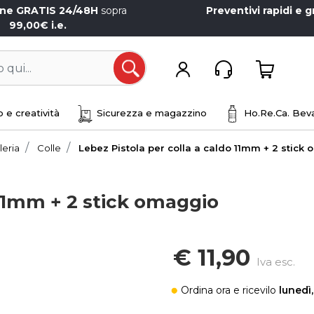
one GRATIS 24/48H
sopra
Preventivi rapidi e g
99,00€ i.e.
Open
 e creatività
Sicurezza e magazzino
Ho.Re.Ca. Beva
leria
Colle
Lebez Pistola per colla a caldo 11mm + 2 stick
 11mm + 2 stick omaggio
€ 11,90
Iva esc.
Ordina ora
e ricevilo
lunedì