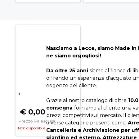
Nasciamo a Lecce, siamo Made in I
ne siamo orgogliosi!
Da oltre 25 anni
siamo al fianco di li
offrendo un'esperienza d'acquisto un
esigenze del cliente.
*
Grazie al nostro catalogo di oltre
10.0
consegna
forniamo al cliente una v
€ 0,00
prezzi competitivi sul mercato. Il clien
Prezzo iva esclusa
diverse categorie presenti come:
Arr
Non disponibile
Cancelleria e Archiviazione per uf
giardino ed esterno, Attrezzature 