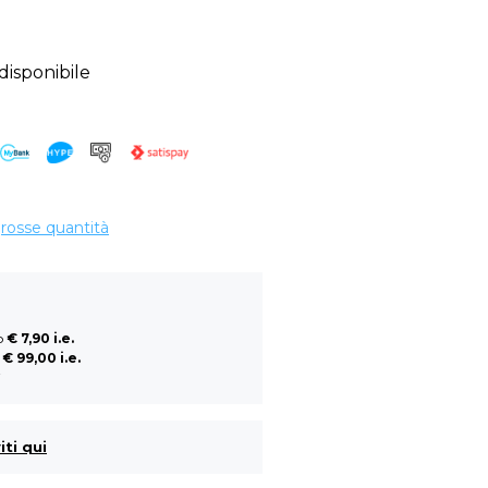
sponibile
grosse quantità
so
€ 7,90 i.e.
a
€ 99,00 i.e.
i
iti qui