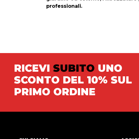
professionali.
RICEVI
SUBITO
UNO
SCONTO DEL 10% SUL
PRIMO ORDINE