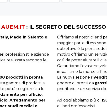
AUEM.IT
: IL SEGRETO DEL SUCCESSO
taly, Made in Salento e
Offriamo ai nostri clienti
p
maggior parte di essi sono
obbiettivo è la piena sodd
beri professionisti e aziende
motivo offriamo un servizi
ica realizzata secondo le
così da poter aiutare il clie
Garantiamo l'evasione velo
imballiamo la merce affinc
00 prodotti in pronta
La nuova sezione
rivendit
asta gamma di prodotti a
godere di prezzi da
gross
te potrà scegliere tra le
prioritario e un servizio cli
edamento per ufficio,
ficio, Arredamento per
Ad oggi abbiamo più di
15
per studi medici e
e liberi professionisti,