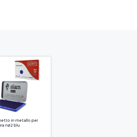
netto in metallo per
ura nø2 blu