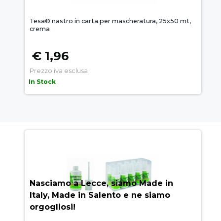
Tesa© nastro in carta per mascheratura, 25x50 mt,
crema
€ 1,96
Prezzo iva esclusa
In Stock
AUEM.IT
: IL SEGRETO DEL
SUCCESSO
Nasciamo a Lecce, siamo Made in
Italy, Made in Salento e ne siamo
orgogliosi!