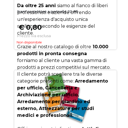
Da oltre 25 anni
siamo al fianco di liberi
Siam correttore a pennello 20 ml
professionisti e aziende offrendo
un'esperienza d'acquisto unica
€ 0,80
realizzata secondo le esigenze del
cliente.
Prezzo iva esclusa
Non disponibile
Grazie al nostro catalogo di oltre
10.000
prodotti in pronta consegna
forniamo al cliente una vasta gamma di
prodotti a prezzi competitivi sul mercato.
Il cliente potrà scegliere tra le diverse
categorie presenti come:
Arredamento
per ufficio, Cancelleria e
Archiviazione per ufficio,
Arredamento per giardino ed
esterno, Attrezzature per studi
medici e professionali.