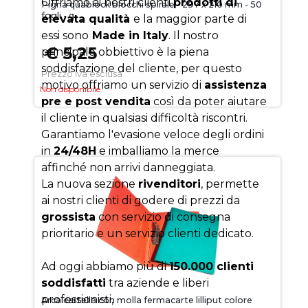
Offriamo ai nostri clienti
prodotti di
Pigna quablock blocchi spirale - 297 x 210 mm - 50
fogli - q
elevata qualità
e la maggior parte di
essi sono
Made in Italy
. Il nostro
€ 5,25
principale obbiettivo è la piena
soddisfazione del cliente, per questo
Prezzo iva esclusa
motivo offriamo un servizio di
assistenza
Non disponibile
pre e post vendita
così da poter aiutare
il cliente in qualsiasi difficoltà riscontri.
Garantiamo l'evasione veloce degli ordini
in
24/48H
e imballiamo la merce
affinché non arrivi danneggiata.
La nuova sezione
rivenditori
, permette
ai nostri clienti di godere di prezzi da
grossista
con servizio di consegna
prioritario e un servizio clienti dedicato.
Ad oggi abbiamo più di
150.000 clienti
soddisfatti
tra aziende e liberi
professionisti,
Arca cartella con molla fermacarte lilliput colore