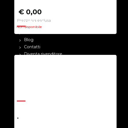
€ 0,00
Prezzo iva esclusa
CHI SIAMO
Non disponibile
La nostra azienda
Blog
Contatti
Diventa rivenditore
Cataloghi
Pagamenti
Termini e condizioni
Privacy Policy
ASSISTENZA
Help Center
Richiedi un preventivo
*
Resi e rimborsi