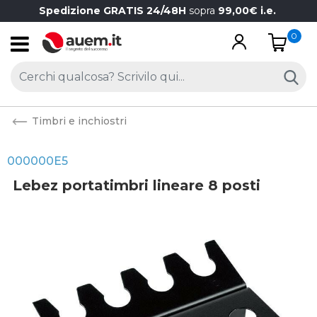
Spedizione GRATIS 24/48H
sopra
99,00€ i.e.
0
Open
Timbri e inchiostri
000000E5
Lebez portatimbri lineare 8 posti