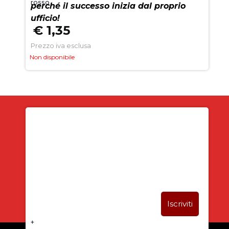
rosso
perché il successo inizia dal proprio
ufficio!
€ 1,35
Prezzo iva esclusa
Non disponibile
Iscriviti alla newsletter
SUBITO PER TE
5% DI SCONTO
+