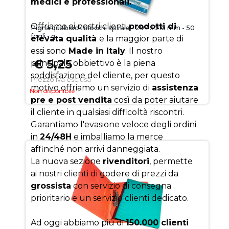
medici e professionali.
Offriamo ai nostri clienti
prodotti di
Pigna quablock blocchi spirale - 297 x 210 mm - 50
fogli - q
elevata qualità
e la maggior parte di
essi sono
Made in Italy
. Il nostro
€ 5,25
principale obbiettivo è la piena
soddisfazione del cliente, per questo
Prezzo iva esclusa
motivo offriamo un servizio di
assistenza
Non disponibile
pre e post vendita
così da poter aiutare
il cliente in qualsiasi difficoltà riscontri.
Garantiamo l'evasione veloce degli ordini
in
24/48H
e imballiamo la merce
affinché non arrivi danneggiata.
La nuova sezione
rivenditori
, permette
ai nostri clienti di godere di prezzi da
grossista
con servizio di consegna
prioritario e un servizio clienti dedicato.
Ad oggi abbiamo più di
150.000 clienti