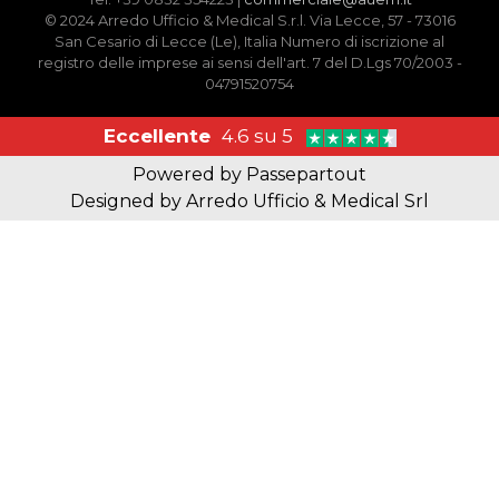
© 2024 Arredo Ufficio & Medical S.r.l. Via Lecce, 57 - 73016
San Cesario di Lecce (Le), Italia Numero di iscrizione al
registro delle imprese ai sensi dell'art. 7 del D.Lgs 70/2003 -
04791520754
Eccellente
4.6 su 5
Powered by
Passepartout
Designed by Arredo Ufficio & Medical Srl