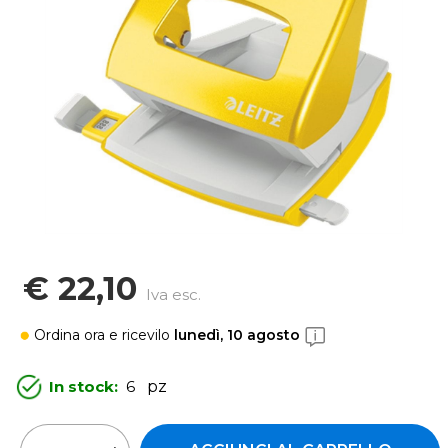
€ 22,10
Iva esc.
Ordina ora
e ricevilo
lunedì, 10 agosto
In stock:
6
pz
Quantità