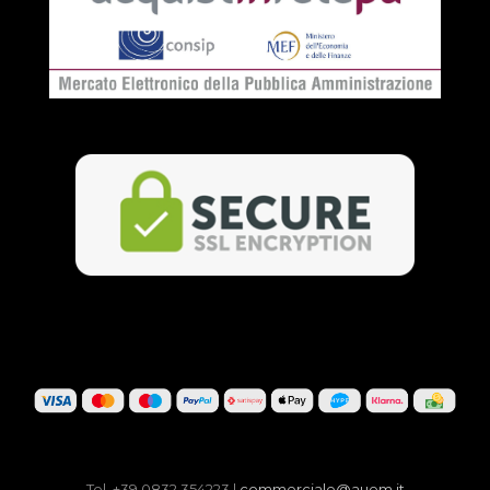
Tel. +39 0832 354223 |
commerciale@auem.it