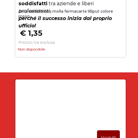
soddisfatti
tra aziende e liberi
professionisti,
Arca cartella con molla fermacarte lilliput colore
rosso
perché il successo inizia dal proprio
ufficio!
€ 1,35
Prezzo iva esclusa
Non disponibile
Iscriviti alla newsletter
SUBITO PER TE
5% DI SCONTO