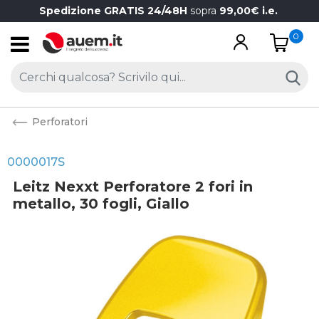
Spedizione GRATIS 24/48H
sopra
99,00€ i.e.
0
Open
Perforatori
0000017S
Leitz Nexxt Perforatore 2 fori in
metallo, 30 fogli, Giallo