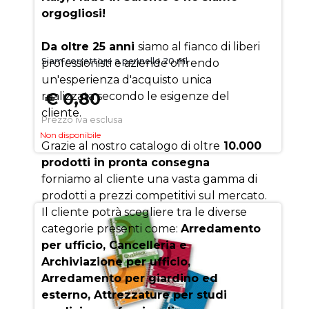
orgogliosi!
Da oltre 25 anni
siamo al fianco di liberi
Siam correttore a pennello 20 ml
professionisti e aziende offrendo
un'esperienza d'acquisto unica
€ 0,80
realizzata secondo le esigenze del
cliente.
Prezzo iva esclusa
Non disponibile
Grazie al nostro catalogo di oltre
10.000
prodotti in pronta consegna
forniamo al cliente una vasta gamma di
prodotti a prezzi competitivi sul mercato.
Il cliente potrà scegliere tra le diverse
categorie presenti come:
Arredamento
per ufficio, Cancelleria e
Archiviazione per ufficio,
Arredamento per giardino ed
esterno, Attrezzature per studi