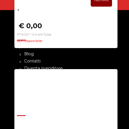
+
€ 0,00
Prezzo iva esclusa
CHI SIAMO
Non disponibile
La nostra azienda
Blog
Contatti
Diventa rivenditore
Cataloghi
Pagamenti
Termini e condizioni
Privacy Policy
ASSISTENZA
Help Center