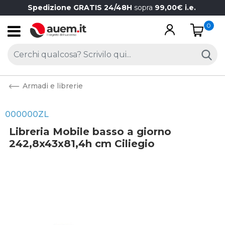
Spedizione GRATIS 24/48H
sopra
99,00€ i.e.
0
Open
Armadi e librerie
000000ZL
Libreria Mobile basso a giorno
242,8x43x81,4h cm Ciliegio