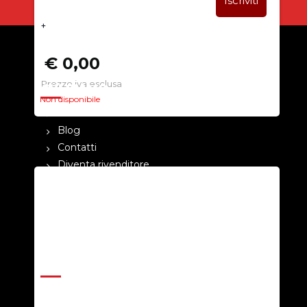
+
€ 0,00
Prezzo iva esclusa
CHI SIAMO
Non disponibile
La nostra azienda
Blog
Contatti
Diventa rivenditore
Cataloghi
Pagamenti
Termini e condizioni
Privacy Policy
ASSISTENZA
Help Center