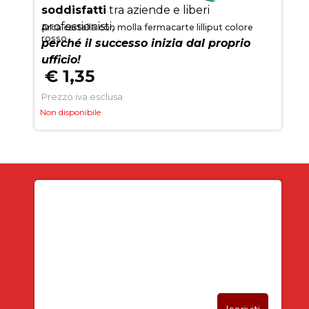
soddisfatti
tra aziende e liberi
professionisti,
Arca cartella con molla fermacarte lilliput colore
rosso
perché il successo inizia dal proprio
ufficio!
€ 1,35
Prezzo iva esclusa
Non disponibile
Iscriviti alla newsletter
SUBITO PER TE
5% DI SCONTO