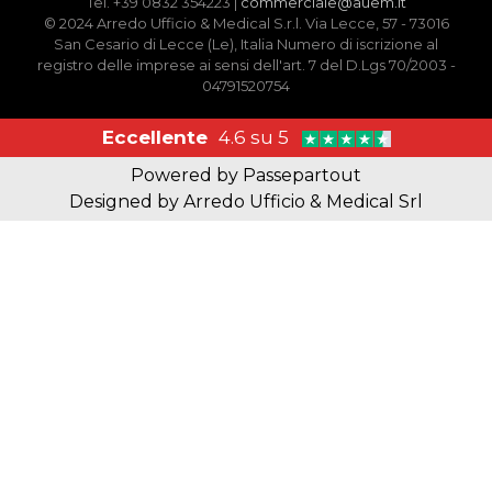
Tel. +39 0832 354223 |
commerciale@auem.it
© 2024 Arredo Ufficio & Medical S.r.l. Via Lecce, 57 - 73016
San Cesario di Lecce (Le), Italia Numero di iscrizione al
registro delle imprese ai sensi dell'art. 7 del D.Lgs 70/2003 -
04791520754
Eccellente
4.6 su 5
Powered by
Passepartout
Designed by Arredo Ufficio & Medical Srl