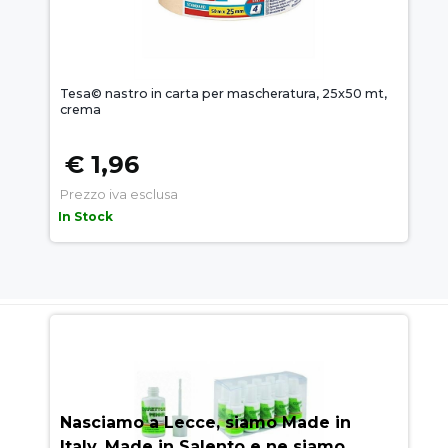
Tesa© nastro in carta per mascheratura, 25x50 mt,
crema
€ 1,96
Prezzo iva esclusa
In Stock
AUEM.IT
: IL SEGRETO DEL
SUCCESSO
Nasciamo a Lecce, siamo Made in
Italy, Made in Salento e ne siamo