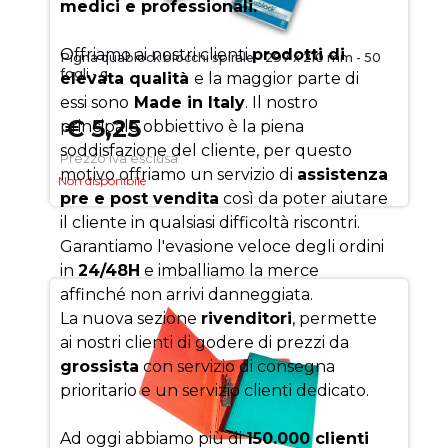
medici e professionali.
Offriamo ai nostri clienti
prodotti di
Pigna quablock blocchi spirale - 297 x 210 mm - 50
fogli - q
elevata qualità
e la maggior parte di
essi sono
Made in Italy
. Il nostro
€ 5,25
principale obbiettivo è la piena
soddisfazione del cliente, per questo
Prezzo iva esclusa
motivo offriamo un servizio di
assistenza
Non disponibile
pre e post vendita
così da poter aiutare
il cliente in qualsiasi difficoltà riscontri.
Garantiamo l'evasione veloce degli ordini
in
24/48H
e imballiamo la merce
affinché non arrivi danneggiata.
La nuova sezione
rivenditori
, permette
ai nostri clienti di godere di prezzi da
grossista
con servizio di consegna
prioritario e un servizio clienti dedicato.
Ad oggi abbiamo più di
150.000 clienti