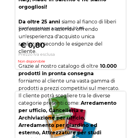
orgogliosi!
Da oltre 25 anni
siamo al fianco di liberi
Siam correttore a pennello 20 ml
professionisti e aziende offrendo
un'esperienza d'acquisto unica
€ 0,80
realizzata secondo le esigenze del
cliente.
Prezzo iva esclusa
Non disponibile
Grazie al nostro catalogo di oltre
10.000
prodotti in pronta consegna
forniamo al cliente una vasta gamma di
prodotti a prezzi competitivi sul mercato.
Il cliente potrà scegliere tra le diverse
categorie presenti come:
Arredamento
per ufficio, Cancelleria e
Archiviazione per ufficio,
Arredamento per giardino ed
esterno, Attrezzature per studi