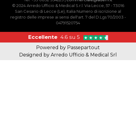
© 2024 Arredo Ufficio & Medical S.r.l. Via Lecce, 57 - 73016
San Cesario di Lecce (Le), Italia Numero di iscrizione al
registro delle imprese ai sensi dell'art. 7 del D.Lgs 70/2003 -
04791520754
Eccellente
4.6 su 5
Powered by
Passepartout
Designed by Arredo Ufficio & Medical Srl