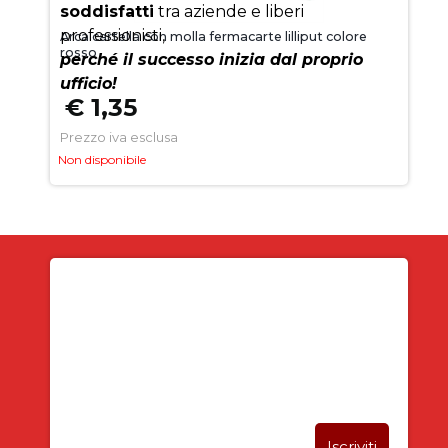
soddisfatti
tra aziende e liberi
professionisti,
Arca cartella con molla fermacarte lilliput colore
rosso
perché il successo inizia dal proprio
ufficio!
€ 1,35
Prezzo iva esclusa
Non disponibile
Iscriviti alla newsletter
SUBITO PER TE
5% DI SCONTO