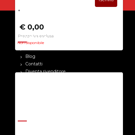
+
€ 0,00
Prezzo iva esclusa
CHI SIAMO
Non disponibile
La nostra azienda
Blog
Contatti
Diventa rivenditore
Cataloghi
Pagamenti
Termini e condizioni
Privacy Policy
ASSISTENZA
Help Center