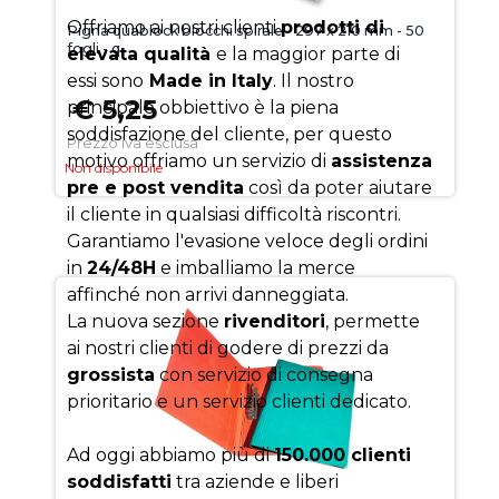
Offriamo ai nostri clienti
prodotti di
Pigna quablock blocchi spirale - 297 x 210 mm - 50
fogli - q
elevata qualità
e la maggior parte di
essi sono
Made in Italy
. Il nostro
€ 5,25
principale obbiettivo è la piena
soddisfazione del cliente, per questo
Prezzo iva esclusa
motivo offriamo un servizio di
assistenza
Non disponibile
pre e post vendita
così da poter aiutare
il cliente in qualsiasi difficoltà riscontri.
Garantiamo l'evasione veloce degli ordini
in
24/48H
e imballiamo la merce
affinché non arrivi danneggiata.
La nuova sezione
rivenditori
, permette
ai nostri clienti di godere di prezzi da
grossista
con servizio di consegna
prioritario e un servizio clienti dedicato.
Ad oggi abbiamo più di
150.000 clienti
soddisfatti
tra aziende e liberi