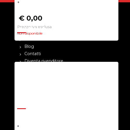
+
€ 0,00
Prezzo iva esclusa
CHI SIAMO
Non disponibile
La nostra azienda
Blog
Contatti
Diventa rivenditore
Cataloghi
Pagamenti
Termini e condizioni
Privacy Policy
ASSISTENZA
Help Center
Richiedi un preventivo
*
Resi e rimborsi