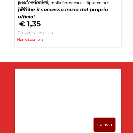
professionisti,
Arca cartella con molla fermacarte lilliput colore
rosso
perché il successo inizia dal proprio
ufficio!
€ 1,35
Prezzo iva esclusa
Non disponibile
Iscriviti alla newsletter
SUBITO PER TE
5% DI SCONTO