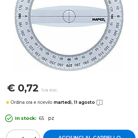
€ 0,72
Iva esc.
Ordina ora
e ricevilo
martedì, 11 agosto
In stock:
65
pz
Quantità
AGGIUNGI AL CARRELLO