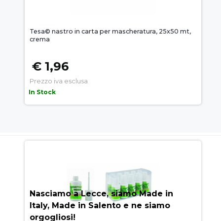
Tesa© nastro in carta per mascheratura, 25x50 mt,
crema
€ 1,96
Prezzo iva esclusa
In Stock
AUEM.IT
: IL SEGRETO DEL
SUCCESSO
Nasciamo a Lecce, siamo Made in
Italy, Made in Salento e ne siamo
orgogliosi!