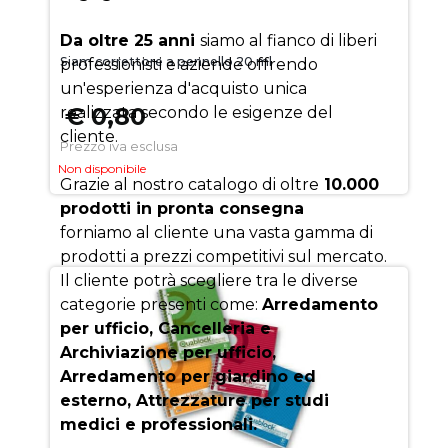
Da oltre 25 anni
siamo al fianco di liberi
Siam correttore a pennello 20 ml
professionisti e aziende offrendo
un'esperienza d'acquisto unica
€ 0,80
realizzata secondo le esigenze del
cliente.
Prezzo iva esclusa
Non disponibile
Grazie al nostro catalogo di oltre
10.000
prodotti in pronta consegna
forniamo al cliente una vasta gamma di
prodotti a prezzi competitivi sul mercato.
Il cliente potrà scegliere tra le diverse
categorie presenti come:
Arredamento
per ufficio, Cancelleria e
Archiviazione per ufficio,
Arredamento per giardino ed
esterno, Attrezzature per studi
medici e professionali.