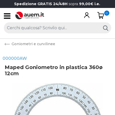
Spedizione GRATIS 24/48H
sopra
99,00€ i.e.
0
Open
Goniometri e curvilinee
000000AW
Maped Goniometro in plastica 360ø
12cm