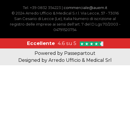
Tel. +39 0832 354223 |
commerciale@auem.it
© 2024 Arredo Ufficio & Medical S.r.l. Via Lecce, 57 - 73016
San Cesario di Lecce (Le), Italia Numero di iscrizione al
registro delle imprese ai sensi dell'art. 7 del D.Lgs 70/2003 -
04791520754
Eccellente
4.6 su 5
Powered by
Passepartout
Designed by Arredo Ufficio & Medical Srl