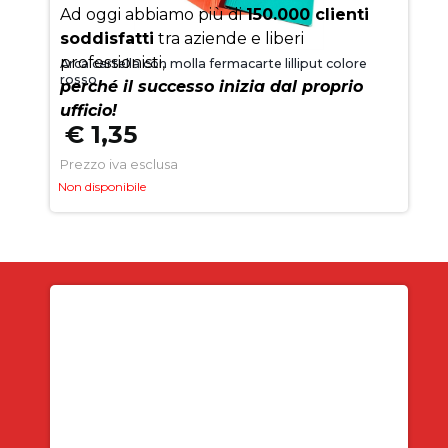
Ad oggi abbiamo più di
150.000 clienti
soddisfatti
tra aziende e liberi
professionisti,
Arca cartella con molla fermacarte lilliput colore
rosso
perché il successo inizia dal proprio
ufficio!
€ 1,35
Prezzo iva esclusa
Non disponibile
Iscriviti alla newsletter
SUBITO PER TE
5% DI SCONTO