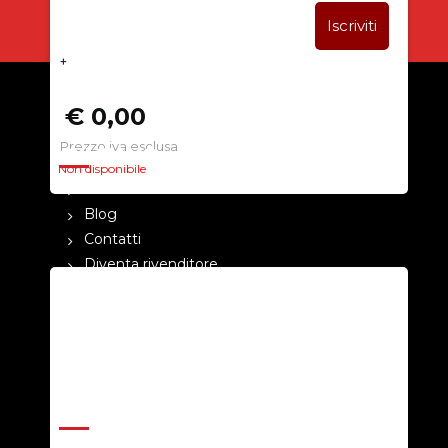
+
€ 0,00
Prezzo iva esclusa
CHI SIAMO
Non disponibile
La nostra azienda
Blog
Contatti
Diventa rivenditore
Cataloghi
Pagamenti
Termini e condizioni
Privacy Policy
ASSISTENZA