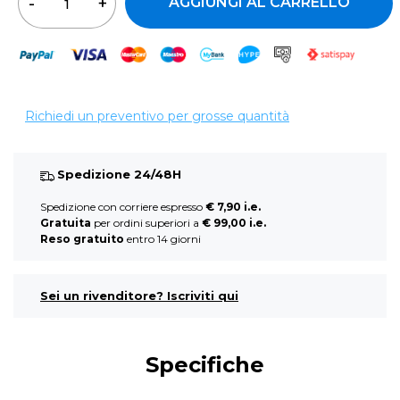
AGGIUNGI AL CARRELLO
Richiedi un preventivo per grosse quantità
Spedizione 24/48H
Spedizione con corriere espresso
€ 7,90 i.e.
Gratuita
per ordini superiori a
€ 99,00 i.e.
Reso gratuito
entro 14 giorni
Sei un rivenditore? Iscriviti qui
Specifiche