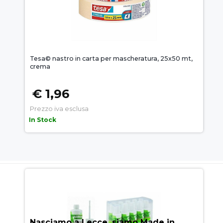
Tesa© nastro in carta per mascheratura, 25x50 mt,
crema
€ 1,96
Prezzo iva esclusa
In Stock
AUEM.IT
: IL SEGRETO DEL
SUCCESSO
Nasciamo a Lecce, siamo Made in