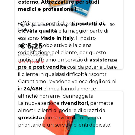
esterno, Attrezzature per studi
medici e professionali.
Offriamo ai nostri clienti
prodotti di
Pigna quablock blocchi spirale - 297 x 210 mm - 50
fogli - q
elevata qualità
e la maggior parte di
essi sono
Made in Italy
. Il nostro
€ 5,25
principale obbiettivo è la piena
soddisfazione del cliente, per questo
Prezzo iva esclusa
motivo offriamo un servizio di
assistenza
Non disponibile
pre e post vendita
così da poter aiutare
il cliente in qualsiasi difficoltà riscontri.
Garantiamo l'evasione veloce degli ordini
in
24/48H
e imballiamo la merce
affinché non arrivi danneggiata.
La nuova sezione
rivenditori
, permette
ai nostri clienti di godere di prezzi da
grossista
con servizio di consegna
prioritario e un servizio clienti dedicato.