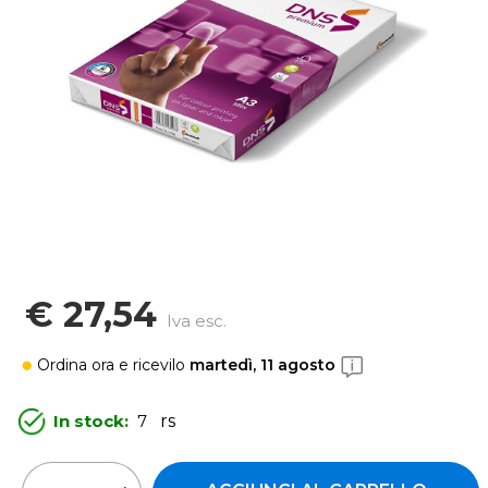
€ 27,54
Iva esc.
Ordina ora
e ricevilo
martedì, 11 agosto
In stock:
7
rs
Quantità