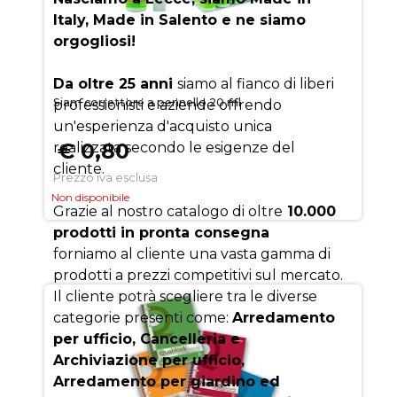
Italy, Made in Salento e ne siamo
orgogliosi!
Da oltre 25 anni
siamo al fianco di liberi
Siam correttore a pennello 20 ml
professionisti e aziende offrendo
un'esperienza d'acquisto unica
€ 0,80
realizzata secondo le esigenze del
cliente.
Prezzo iva esclusa
Non disponibile
Grazie al nostro catalogo di oltre
10.000
prodotti in pronta consegna
forniamo al cliente una vasta gamma di
prodotti a prezzi competitivi sul mercato.
Il cliente potrà scegliere tra le diverse
categorie presenti come:
Arredamento
per ufficio, Cancelleria e
Archiviazione per ufficio,
Arredamento per giardino ed