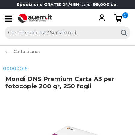
Spedizione GRATIS 24/48H
sopra
99,00€ i.e.
0
Open
Carta bianca
000000I6
Mondi DNS Premium Carta A3 per
fotocopie 200 gr, 250 fogli