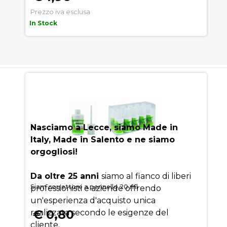
Prezzo iva esclusa
In Stock
AUEM.IT
: IL SEGRETO DEL
SUCCESSO
Nasciamo a Lecce, siamo Made in
Italy, Made in Salento e ne siamo
orgogliosi!
Da oltre 25 anni
siamo al fianco di liberi
Siam correttore a pennello 20 ml
professionisti e aziende offrendo
un'esperienza d'acquisto unica
€ 0,80
realizzata secondo le esigenze del
cliente.