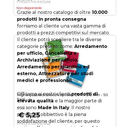
Prezzo iva esclusa
Non disponibile
Grazie al nostro catalogo di oltre
10.000
prodotti in pronta consegna
forniamo al cliente una vasta gamma di
prodotti a prezzi competitivi sul mercato.
Il cliente potrà scegliere tra le diverse
categorie presenti come:
Arredamento
per ufficio, Cancelleria e
Archiviazione per ufficio,
Arredamento per giardino ed
esterno, Attrezzature per studi
medici e professionali.
Offriamo ai nostri clienti
prodotti di
Pigna quablock blocchi spirale - 297 x 210 mm - 50
fogli - q
elevata qualità
e la maggior parte di
essi sono
Made in Italy
. Il nostro
€ 5,25
principale obbiettivo è la piena
soddisfazione del cliente, per questo
Prezzo iva esclusa