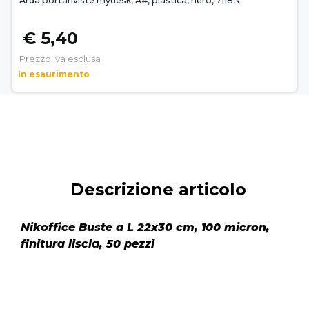
Arda portariviste mydesk, A4, plastica, nero, 7118N
€ 5,40
Prezzo iva esclusa
In esaurimento
Descrizione articolo
Nikoffice Buste a L 22x30 cm, 100 micron,
finitura liscia, 50 pezzi