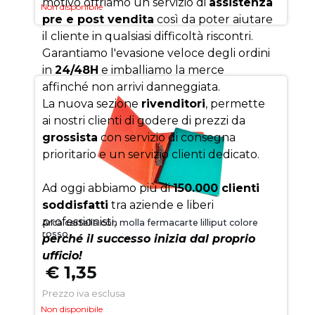
motivo offriamo un servizio di
assistenza
Non disponibile
pre e post vendita
così da poter aiutare
il cliente in qualsiasi difficoltà riscontri.
Garantiamo l'evasione veloce degli ordini
in
24/48H
e imballiamo la merce
affinché non arrivi danneggiata.
La nuova sezione
rivenditori
, permette
ai nostri clienti di godere di prezzi da
grossista
con servizio di consegna
prioritario e un servizio clienti dedicato.
Ad oggi abbiamo più di
150.000 clienti
soddisfatti
tra aziende e liberi
professionisti,
Arca cartella con molla fermacarte lilliput colore
rosso
perché il successo inizia dal proprio
ufficio!
€ 1,35
Prezzo iva esclusa
Non disponibile