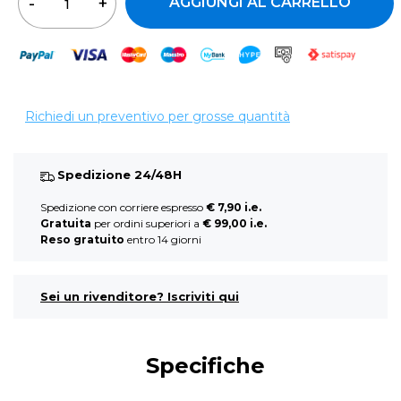
AGGIUNGI AL CARRELLO
Richiedi un preventivo per grosse quantità
Spedizione 24/48H
Spedizione con corriere espresso
€ 7,90 i.e.
Gratuita
per ordini superiori a
€ 99,00 i.e.
Reso gratuito
entro 14 giorni
Sei un rivenditore? Iscriviti qui
Specifiche
Ulteriori informazioni