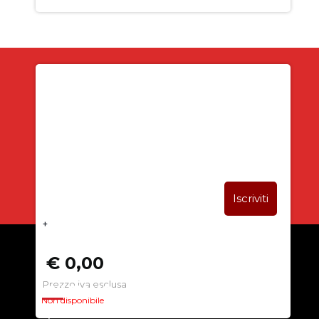
Iscriviti alla newsletter
SUBITO PER TE
5% DI SCONTO
+
€ 0,00
Prezzo iva esclusa
CHI SIAMO
Non disponibile
La nostra azienda