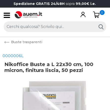
Spedizione GRATIS 24/48H
sopra
99,00€ i.e.
0
Open
Buste trasparenti
0000006L
Nikoffice Buste a L 22x30 cm, 100
micron, finitura liscia, 50 pezzi