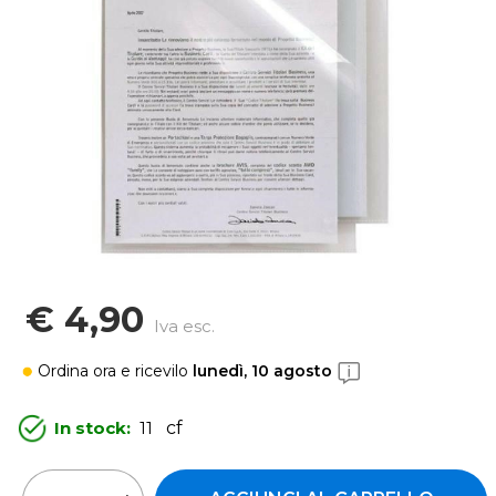
€ 4,90
Iva esc.
Ordina ora
e ricevilo
lunedì, 10 agosto
In stock:
11
cf
Quantità