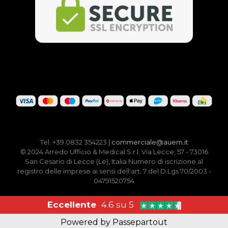
Tel. +39 0832 354223 |
commerciale@auem.it
© 2024 Arredo Ufficio & Medical S.r.l. Via Lecce, 57 - 73016
San Cesario di Lecce (Le), Italia Numero di iscrizione al
registro delle imprese ai sensi dell'art. 7 del D.Lgs 70/2003 -
04791520754
Eccellente
4.6 su 5
Powered by
Passepartout