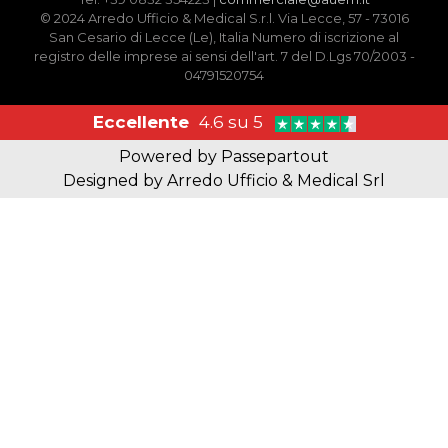
© 2024 Arredo Ufficio & Medical S.r.l. Via Lecce, 57 - 73016
San Cesario di Lecce (Le), Italia Numero di iscrizione al
registro delle imprese ai sensi dell'art. 7 del D.Lgs 70/2003 -
04791520754
Eccellente
4.6 su 5
Powered by
Passepartout
Designed by Arredo Ufficio & Medical Srl