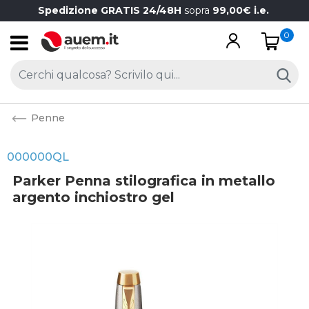
Spedizione GRATIS 24/48H
sopra
99,00€ i.e.
0
Open
Penne
000000QL
Parker Penna stilografica in metallo
argento inchiostro gel