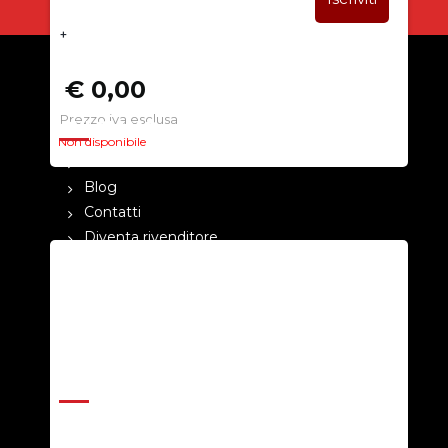
+
€ 0,00
Prezzo iva esclusa
CHI SIAMO
Non disponibile
La nostra azienda
Blog
Contatti
Diventa rivenditore
Cataloghi
Pagamenti
Termini e condizioni
Privacy Policy
ASSISTENZA
Help Center