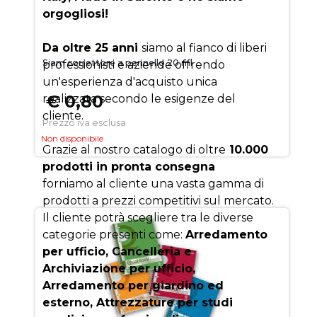
orgogliosi!
Da oltre 25 anni
siamo al fianco di liberi
Siam correttore a pennello 20 ml
professionisti e aziende offrendo
un'esperienza d'acquisto unica
€ 0,80
realizzata secondo le esigenze del
cliente.
Prezzo iva esclusa
Non disponibile
Grazie al nostro catalogo di oltre
10.000
prodotti in pronta consegna
forniamo al cliente una vasta gamma di
prodotti a prezzi competitivi sul mercato.
Il cliente potrà scegliere tra le diverse
categorie presenti come:
Arredamento
per ufficio, Cancelleria e
Archiviazione per ufficio,
Arredamento per giardino ed
esterno, Attrezzature per studi