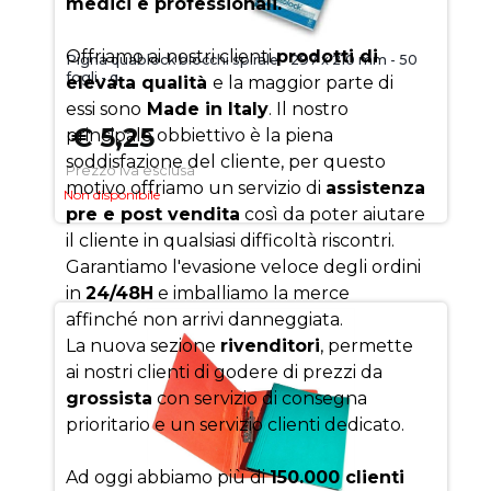
medici e professionali.
Offriamo ai nostri clienti
prodotti di
Pigna quablock blocchi spirale - 297 x 210 mm - 50
fogli - q
elevata qualità
e la maggior parte di
essi sono
Made in Italy
. Il nostro
€ 5,25
principale obbiettivo è la piena
soddisfazione del cliente, per questo
Prezzo iva esclusa
motivo offriamo un servizio di
assistenza
Non disponibile
pre e post vendita
così da poter aiutare
il cliente in qualsiasi difficoltà riscontri.
Garantiamo l'evasione veloce degli ordini
in
24/48H
e imballiamo la merce
affinché non arrivi danneggiata.
La nuova sezione
rivenditori
, permette
ai nostri clienti di godere di prezzi da
grossista
con servizio di consegna
prioritario e un servizio clienti dedicato.
Ad oggi abbiamo più di
150.000 clienti