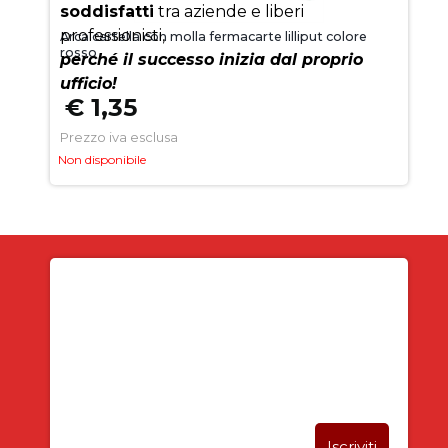
soddisfatti
tra aziende e liberi
professionisti,
Arca cartella con molla fermacarte lilliput colore
rosso
perché il successo inizia dal proprio
ufficio!
€ 1,35
Prezzo iva esclusa
Non disponibile
Iscriviti alla newsletter
SUBITO PER TE
5% DI SCONTO