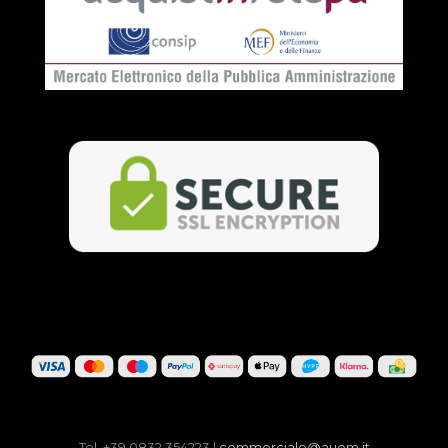
Tel. +39 0832 354223 |
commerciale@auem.it