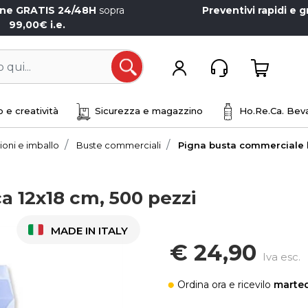
one GRATIS 24/48H
sopra
Preventivi rapidi e g
99,00€ i.e.
Open
 e creatività
Sicurezza e magazzino
Ho.Re.Ca. Beva
ioni e imballo
Buste commerciali
Pigna busta commerciale b
 12x18 cm, 500 pezzi
MADE IN ITALY
€ 24,90
Iva esc.
Ordina ora
e ricevilo
marted