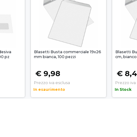
desiva
Blasetti Busta commerciale 19x26
Blasetti B
00 pz
mm bianca, 100 pezzi
cm, bianco
€ 9,98
€ 8,
Prezzo iva esclusa
Prezzo iva
In esaurimento
In Stock