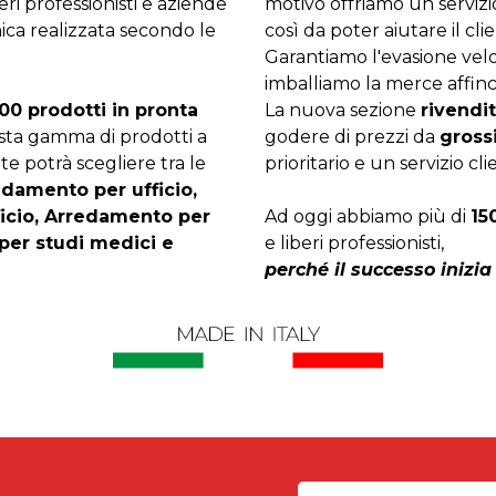
beri professionisti e aziende
motivo offriamo un servizi
ica realizzata secondo le
così da poter aiutare il clie
Garantiamo l'evasione velo
imballiamo la merce affinc
00 prodotti in pronta
La nuova sezione
rivendit
asta gamma di prodotti a
godere di prezzi da
gross
te potrà scegliere tra le
prioritario e un servizio cli
edamento per ufficio,
ficio, Arredamento per
Ad oggi abbiamo più di
15
per studi medici e
e liberi professionisti,
perché il successo inizia 