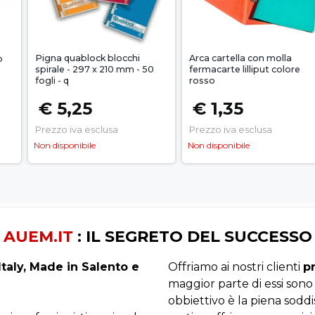
Pigna quablock blocchi
Arca cartella con molla
o
spirale - 297 x 210 mm - 50
fermacarte lilliput colore
fogli - q
rosso
€ 5,25
€ 1,35
Prezzo iva esclusa
Prezzo iva esclusa
Non disponibile
Non disponibile
AUEM.IT
: IL SEGRETO DEL SUCCESSO
taly, Made in Salento e
Offriamo ai nostri clienti
p
maggior parte di essi sono
obbiettivo è la piena sodd