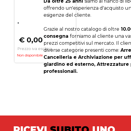
Da oltre 25 anni
siamo al fianco di li
offrendo un'esperienza d'acquisto un
esigenze del cliente.
*
Grazie al nostro catalogo di oltre
10.0
consegna
forniamo al cliente una v
€ 0,00
prezzi competitivi sul mercato. Il clien
Prezzo iva esclusa
diverse categorie presenti come:
Arr
Non disponibile
Cancelleria e Archiviazione per uf
giardino ed esterno, Attrezzature 
professionali.
RICEVI
SUBITO
UNO