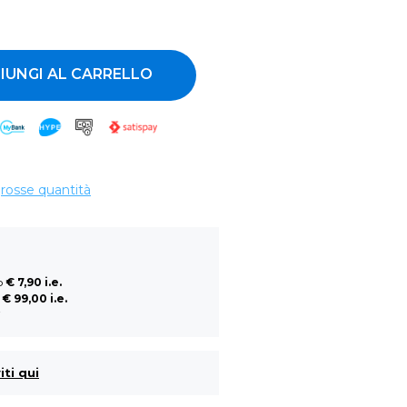
ntità
IUNGI AL CARRELLO
grosse quantità
so
€ 7,90 i.e.
a
€ 99,00 i.e.
i
iti qui