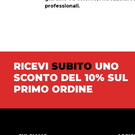
professionali.
RICEVI
SUBITO
UNO
SCONTO DEL 10% SUL
PRIMO ORDINE