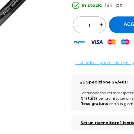
In stock:
184
pz
Qua
AGG
Richiedi un preventivo per 
Spedizione 24/48H
Spedizione con corriere espres
Gratuita
per ordini superiori 
Reso gratuito
entro 14 giorn
Sei un rivenditore? Iscriv