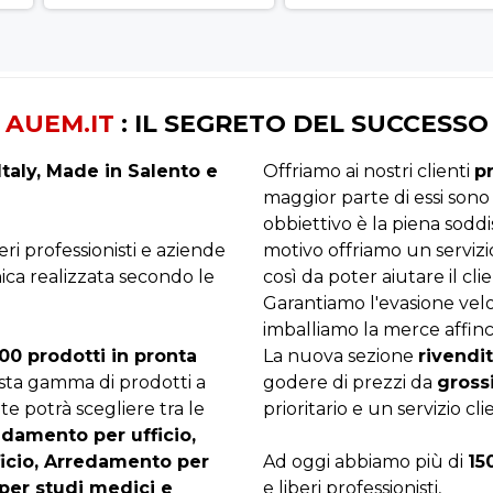
AUEM.IT
: IL SEGRETO DEL SUCCESSO
taly, Made in Salento e
Offriamo ai nostri clienti
p
maggior parte di essi sono
obbiettivo è la piena sodd
beri professionisti e aziende
motivo offriamo un servizi
ica realizzata secondo le
così da poter aiutare il clie
Garantiamo l'evasione velo
imballiamo la merce affinc
00 prodotti in pronta
La nuova sezione
rivendit
asta gamma di prodotti a
godere di prezzi da
gross
te potrà scegliere tra le
prioritario e un servizio cli
edamento per ufficio,
ficio, Arredamento per
Ad oggi abbiamo più di
15
per studi medici e
e liberi professionisti,