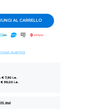
ntità
IUNGI AL CARRELLO
grosse quantità
so
€ 7,90 i.e.
a
€ 99,00 i.e.
i
iti qui