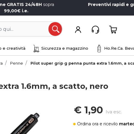
one GRATIS 24/48H
sopra
Preventivi rapidi e g
99,00€ i.e.
Open
 e creatività
Sicurezza e magazzino
Ho.Re.Ca. Beva
ra
Penne
Pilot super grip g penna punta extra 1.6mm, a sca
extra 1.6mm, a scatto, nero
€ 1,90
Iva esc.
Ordina ora
e ricevilo
marted