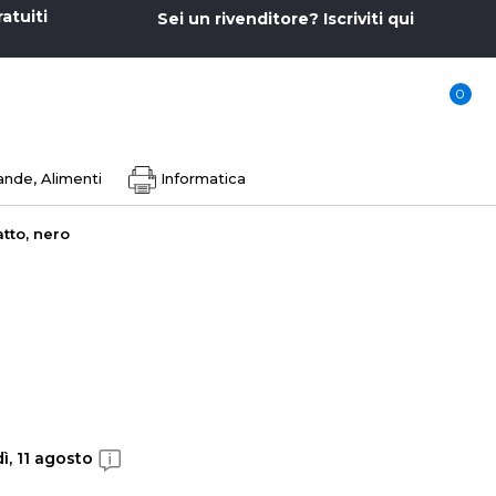
ratuiti
Sei un rivenditore? Iscriviti qui
0
nde, Alimenti
Informatica
tto, nero
ì, 11 agosto