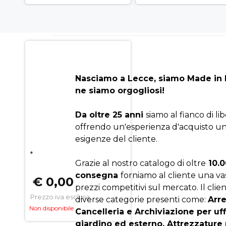
Nasciamo a Lecce, siamo Made in I
ne siamo orgogliosi!
Da oltre 25 anni
siamo al fianco di li
offrendo un'esperienza d'acquisto un
esigenze del cliente.
*
Grazie al nostro catalogo di oltre
10.0
consegna
forniamo al cliente una v
€ 0,00
prezzi competitivi sul mercato. Il clien
Prezzo iva esclusa
diverse categorie presenti come:
Arr
Non disponibile
Cancelleria e Archiviazione per uf
giardino ed esterno, Attrezzature 