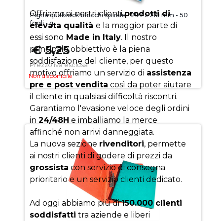
Offriamo ai nostri clienti
prodotti di
Pigna quablock blocchi spirale - 297 x 210 mm - 50
fogli - q
elevata qualità
e la maggior parte di
essi sono
Made in Italy
. Il nostro
€ 5,25
principale obbiettivo è la piena
soddisfazione del cliente, per questo
Prezzo iva esclusa
motivo offriamo un servizio di
assistenza
Non disponibile
pre e post vendita
così da poter aiutare
il cliente in qualsiasi difficoltà riscontri.
Garantiamo l'evasione veloce degli ordini
in
24/48H
e imballiamo la merce
affinché non arrivi danneggiata.
La nuova sezione
rivenditori
, permette
ai nostri clienti di godere di prezzi da
grossista
con servizio di consegna
prioritario e un servizio clienti dedicato.
Ad oggi abbiamo più di
150.000 clienti
soddisfatti
tra aziende e liberi