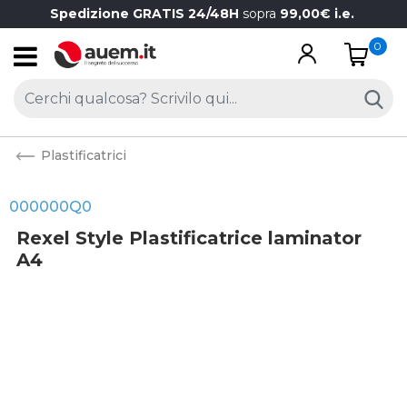
Spedizione GRATIS 24/48H
sopra
99,00€ i.e.
0
Open
Plastificatrici
000000Q0
Rexel Style Plastificatrice laminator
A4