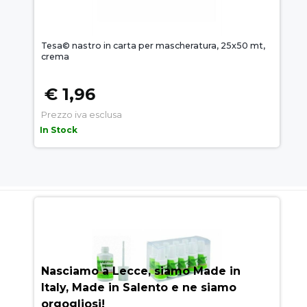
Tesa© nastro in carta per mascheratura, 25x50 mt,
crema
€ 1,96
Prezzo iva esclusa
In Stock
AUEM.IT
: IL SEGRETO DEL
SUCCESSO
Nasciamo a Lecce, siamo Made in
Italy, Made in Salento e ne siamo
orgogliosi!