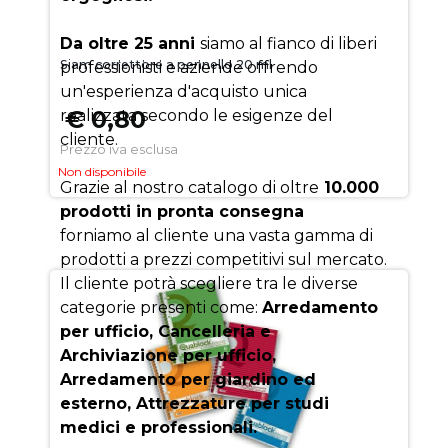
Da oltre 25 anni
siamo al fianco di liberi
Siam correttore a pennello 20 ml
professionisti e aziende offrendo
un'esperienza d'acquisto unica
€ 0,80
realizzata secondo le esigenze del
cliente.
Prezzo iva esclusa
Non disponibile
Grazie al nostro catalogo di oltre
10.000
prodotti in pronta consegna
forniamo al cliente una vasta gamma di
prodotti a prezzi competitivi sul mercato.
Il cliente potrà scegliere tra le diverse
categorie presenti come:
Arredamento
per ufficio, Cancelleria e
Archiviazione per ufficio,
Arredamento per giardino ed
esterno, Attrezzature per studi
medici e professionali.