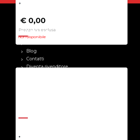
+
€ 0,00
Prezzo iva esclusa
CHI SIAMO
Non disponibile
La nostra azienda
Blog
Contatti
Diventa rivenditore
Cataloghi
Pagamenti
Termini e condizioni
Privacy Policy
ASSISTENZA
Help Center
Richiedi un preventivo
*