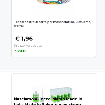
Tesa© nastro in carta per mascheratura, 25x50 mt,
crema
€ 1,96
Prezzo iva esclusa
In Stock
AUEM.IT
: IL SEGRETO DEL
SUCCESSO
Nasciamo a Lecce, siamo Made in
Italy, Made in Salento e ne siamo