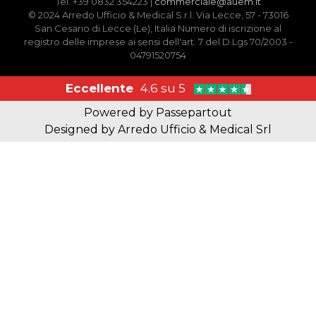
Tel. +39 0832 354223 |
commerciale@auem.it
© 2024 Arredo Ufficio & Medical S.r.l. Via Lecce, 57 - 73016
San Cesario di Lecce (Le), Italia Numero di iscrizione al
registro delle imprese ai sensi dell'art. 7 del D.Lgs 70/2003 -
04791520754
Eccellente
4.6 su 5
Powered by
Passepartout
Designed by Arredo Ufficio & Medical Srl