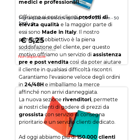
medici e professionali.
Offriamo ai nostri clienti
prodotti di
Pigna quablock blocchi spirale - 297 x 210 mm - 50
fogli - q
elevata qualità
e la maggior parte di
essi sono
Made in Italy
. Il nostro
€ 5,25
principale obbiettivo è la piena
soddisfazione del cliente, per questo
Prezzo iva esclusa
motivo offriamo un servizio di
assistenza
Non disponibile
pre e post vendita
così da poter aiutare
il cliente in qualsiasi difficoltà riscontri.
Garantiamo l'evasione veloce degli ordini
in
24/48H
e imballiamo la merce
affinché non arrivi danneggiata.
La nuova sezione
rivenditori
, permette
ai nostri clienti di godere di prezzi da
grossista
con servizio di consegna
prioritario e un servizio clienti dedicato.
Ad oggi abbiamo più di
150.000 clienti