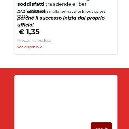
soddisfatti
tra aziende e liberi
professionisti,
Arca cartella con molla fermacarte lilliput colore
rosso
perché il successo inizia dal proprio
ufficio!
€ 1,35
Prezzo iva esclusa
Non disponibile
Iscriviti alla newsletter
SUBITO PER TE
5% DI SCONTO