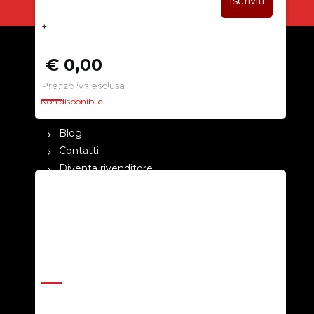
+
€ 0,00
Prezzo iva esclusa
CHI SIAMO
Non disponibile
La nostra azienda
Blog
Contatti
Diventa rivenditore
Cataloghi
Pagamenti
Termini e condizioni
Privacy Policy
ASSISTENZA
Help Center