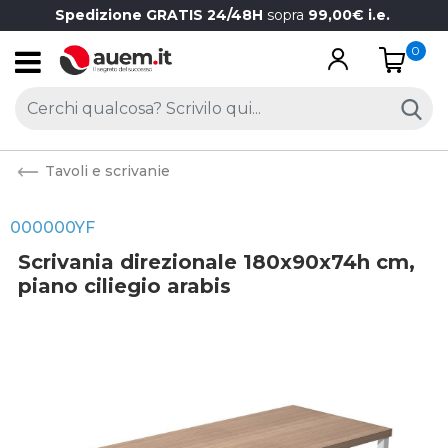
Spedizione GRATIS 24/48H
sopra
99,00€ i.e.
0
Open
Tavoli e scrivanie
000000YF
Scrivania direzionale 180x90x74h cm,
piano ciliegio arabis