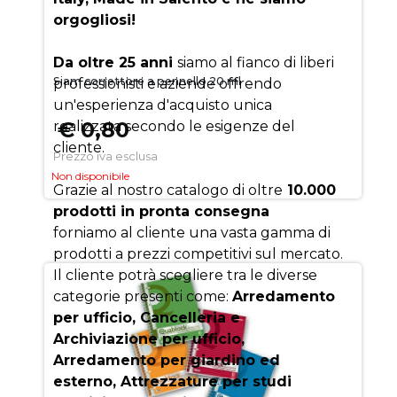
orgogliosi!
Da oltre 25 anni
siamo al fianco di liberi
Siam correttore a pennello 20 ml
professionisti e aziende offrendo
un'esperienza d'acquisto unica
€ 0,80
realizzata secondo le esigenze del
cliente.
Prezzo iva esclusa
Non disponibile
Grazie al nostro catalogo di oltre
10.000
prodotti in pronta consegna
forniamo al cliente una vasta gamma di
prodotti a prezzi competitivi sul mercato.
Il cliente potrà scegliere tra le diverse
categorie presenti come:
Arredamento
per ufficio, Cancelleria e
Archiviazione per ufficio,
Arredamento per giardino ed
esterno, Attrezzature per studi