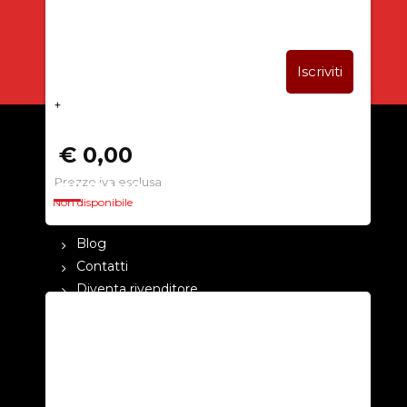
+
€ 0,00
Prezzo iva esclusa
CHI SIAMO
Non disponibile
La nostra azienda
Blog
Contatti
Diventa rivenditore
Cataloghi
Pagamenti
Termini e condizioni
Privacy Policy