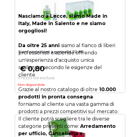
SUCCESSO
Nasciamo a Lecce, siamo Made in
Italy, Made in Salento e ne siamo
orgogliosi!
Da oltre 25 anni
siamo al fianco di liberi
Siam correttore a pennello 20 ml
professionisti e aziende offrendo
un'esperienza d'acquisto unica
€ 0,80
realizzata secondo le esigenze del
cliente.
Prezzo iva esclusa
Non disponibile
Grazie al nostro catalogo di oltre
10.000
prodotti in pronta consegna
forniamo al cliente una vasta gamma di
prodotti a prezzi competitivi sul mercato.
Il cliente potrà scegliere tra le diverse
categorie presenti come:
Arredamento
per ufficio, Cancelleria e