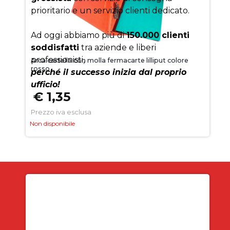
prioritario e un servizio clienti dedicato.
Ad oggi abbiamo più di
150.000 clienti
soddisfatti
tra aziende e liberi
professionisti,
Arca cartella con molla fermacarte lilliput colore
rosso
perché il successo inizia dal proprio
ufficio!
€ 1,35
Prezzo iva esclusa
Non disponibile
Iscriviti alla newsletter
SUBITO PER TE
5% DI SCONTO