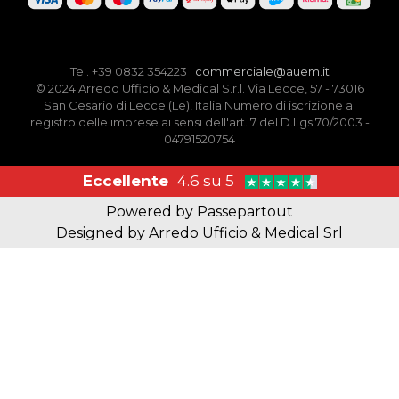
Tel. +39 0832 354223 |
commerciale@auem.it
© 2024 Arredo Ufficio & Medical S.r.l. Via Lecce, 57 - 73016
San Cesario di Lecce (Le), Italia Numero di iscrizione al
registro delle imprese ai sensi dell'art. 7 del D.Lgs 70/2003 -
04791520754
Eccellente
4.6 su 5
Powered by
Passepartout
Designed by Arredo Ufficio & Medical Srl