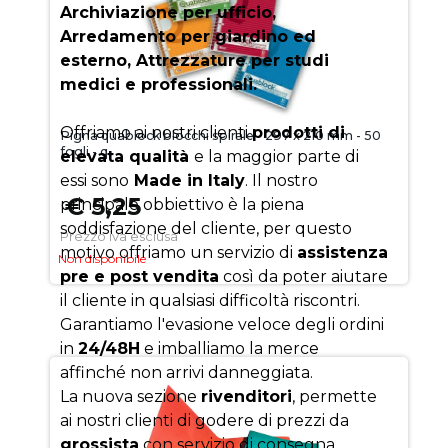
Archiviazione per ufficio,
Arredamento per giardino ed
esterno, Attrezzature per studi
medici e professionali.
Offriamo ai nostri clienti
prodotti di
Pigna quablock blocchi spirale - 297 x 210 mm - 50
fogli - q
elevata qualità
e la maggior parte di
essi sono
Made in Italy
. Il nostro
€ 5,25
principale obbiettivo è la piena
soddisfazione del cliente, per questo
Prezzo iva esclusa
motivo offriamo un servizio di
assistenza
Non disponibile
pre e post vendita
così da poter aiutare
il cliente in qualsiasi difficoltà riscontri.
Garantiamo l'evasione veloce degli ordini
in
24/48H
e imballiamo la merce
affinché non arrivi danneggiata.
La nuova sezione
rivenditori
, permette
ai nostri clienti di godere di prezzi da
grossista
con servizio di consegna