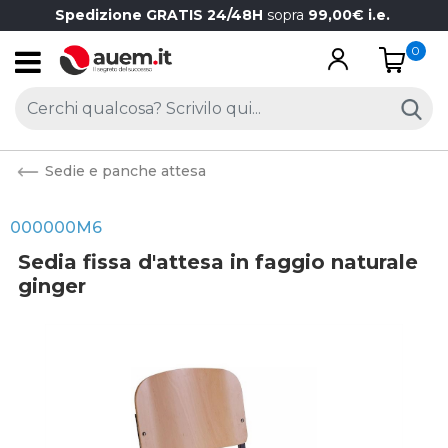
Spedizione GRATIS 24/48H
sopra
99,00€ i.e.
0
Open
Sedie e panche attesa
000000M6
Sedia fissa d'attesa in faggio naturale
ginger