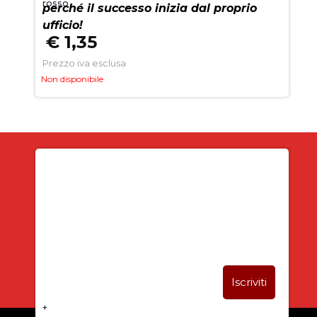
rosso
perché il successo inizia dal proprio
ufficio!
€ 1,35
Prezzo iva esclusa
Non disponibile
Iscriviti alla newsletter
SUBITO PER TE
5% DI SCONTO
+