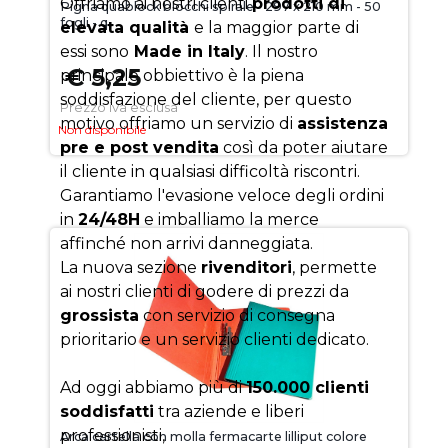
Offriamo ai nostri clienti
prodotti di
Pigna quablock blocchi spirale - 297 x 210 mm - 50
fogli - q
elevata qualità
e la maggior parte di
essi sono
Made in Italy
. Il nostro
€ 5,25
principale obbiettivo è la piena
soddisfazione del cliente, per questo
Prezzo iva esclusa
motivo offriamo un servizio di
assistenza
Non disponibile
pre e post vendita
così da poter aiutare
il cliente in qualsiasi difficoltà riscontri.
Garantiamo l'evasione veloce degli ordini
in
24/48H
e imballiamo la merce
affinché non arrivi danneggiata.
La nuova sezione
rivenditori
, permette
ai nostri clienti di godere di prezzi da
grossista
con servizio di consegna
prioritario e un servizio clienti dedicato.
Ad oggi abbiamo più di
150.000 clienti
soddisfatti
tra aziende e liberi
professionisti,
Arca cartella con molla fermacarte lilliput colore