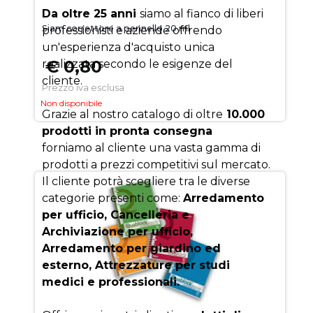
Da oltre 25 anni
siamo al fianco di liberi
Siam correttore a pennello 20 ml
professionisti e aziende offrendo
un'esperienza d'acquisto unica
€ 0,80
realizzata secondo le esigenze del
cliente.
Prezzo iva esclusa
Non disponibile
Grazie al nostro catalogo di oltre
10.000
prodotti in pronta consegna
forniamo al cliente una vasta gamma di
prodotti a prezzi competitivi sul mercato.
Il cliente potrà scegliere tra le diverse
categorie presenti come:
Arredamento
per ufficio, Cancelleria e
Archiviazione per ufficio,
Arredamento per giardino ed
esterno, Attrezzature per studi
medici e professionali.