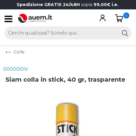
Spedizione GRATIS 24/48H
sopra
99,00€ i.e.
0
Open
Colle
000000IV
Siam colla in stick, 40 gr, trasparente