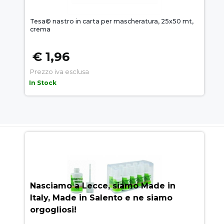
Tesa© nastro in carta per mascheratura, 25x50 mt,
crema
€ 1,96
Prezzo iva esclusa
In Stock
AUEM.IT
: IL SEGRETO DEL
SUCCESSO
Nasciamo a Lecce, siamo Made in
Italy, Made in Salento e ne siamo
orgogliosi!