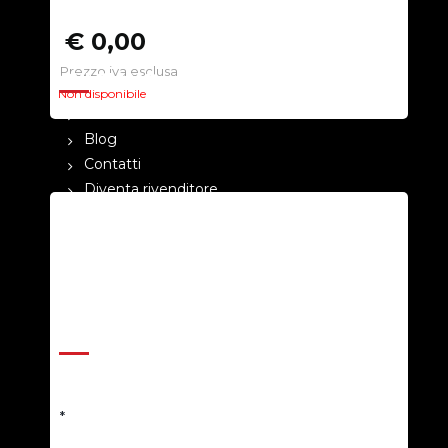
€ 0,00
Prezzo iva esclusa
CHI SIAMO
Non disponibile
La nostra azienda
Blog
Contatti
Diventa rivenditore
Cataloghi
Pagamenti
Termini e condizioni
Privacy Policy
ASSISTENZA
Help Center
Richiedi un preventivo
*
Resi e rimborsi