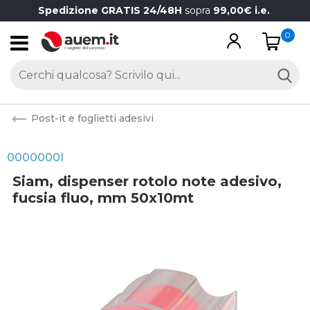
Spedizione GRATIS 24/48H
sopra
99,00€ i.e.
0
Open
Post-it e foglietti adesivi
0000000I
Siam, dispenser rotolo note adesivo,
fucsia fluo, mm 50x10mt