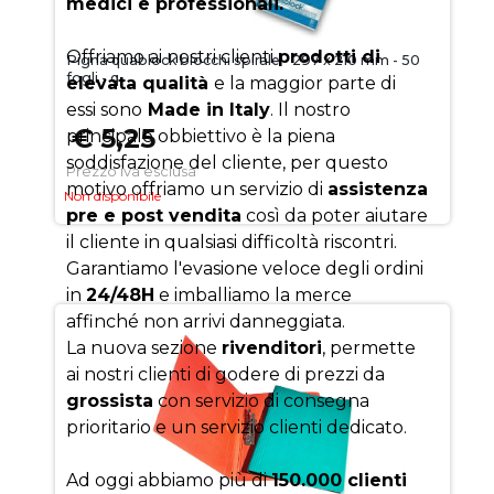
medici e professionali.
Offriamo ai nostri clienti
prodotti di
Pigna quablock blocchi spirale - 297 x 210 mm - 50
fogli - q
elevata qualità
e la maggior parte di
essi sono
Made in Italy
. Il nostro
€ 5,25
principale obbiettivo è la piena
soddisfazione del cliente, per questo
Prezzo iva esclusa
motivo offriamo un servizio di
assistenza
Non disponibile
pre e post vendita
così da poter aiutare
il cliente in qualsiasi difficoltà riscontri.
Garantiamo l'evasione veloce degli ordini
in
24/48H
e imballiamo la merce
affinché non arrivi danneggiata.
La nuova sezione
rivenditori
, permette
ai nostri clienti di godere di prezzi da
grossista
con servizio di consegna
prioritario e un servizio clienti dedicato.
Ad oggi abbiamo più di
150.000 clienti