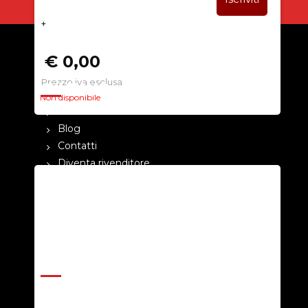
+
€ 0,00
Prezzo iva esclusa
CHI SIAMO
Non disponibile
La nostra azienda
Blog
Contatti
Diventa rivenditore
Cataloghi
Pagamenti
Termini e condizioni
Privacy Policy
ASSISTENZA
Help Center