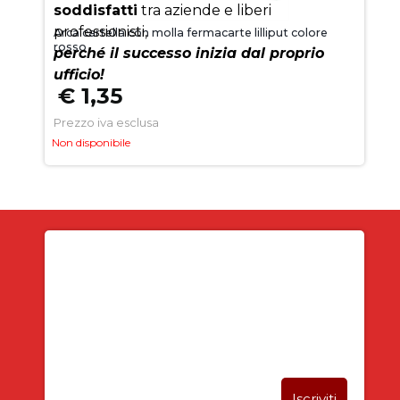
soddisfatti
tra aziende e liberi
professionisti,
Arca cartella con molla fermacarte lilliput colore
rosso
perché il successo inizia dal proprio
ufficio!
€ 1,35
Prezzo iva esclusa
Non disponibile
Iscriviti alla newsletter
SUBITO PER TE
5% DI SCONTO