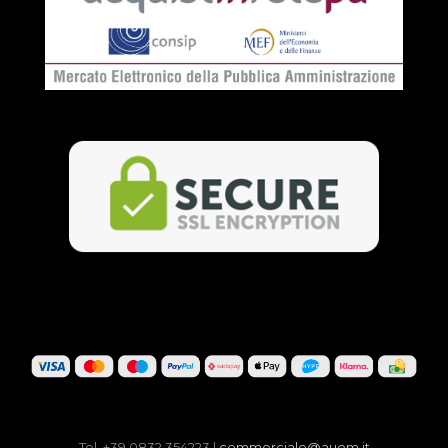
Tel. +39 0832 354223 |
commerciale@auem.it