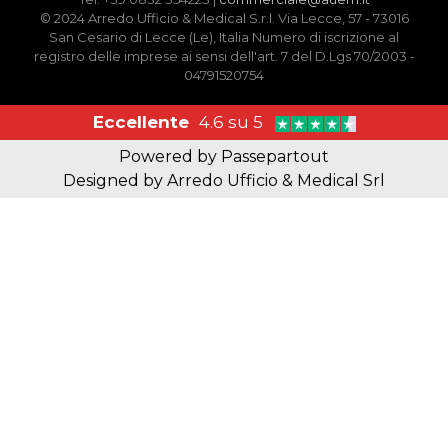
© 2024 Arredo Ufficio & Medical S.r.l. Via Lecce, 57 - 73016
San Cesario di Lecce (Le), Italia Numero di iscrizione al
registro delle imprese ai sensi dell'art. 7 del D.Lgs 70/2003 -
04791520754
Eccellente
4.6 su 5
Powered by
Passepartout
Designed by Arredo Ufficio & Medical Srl