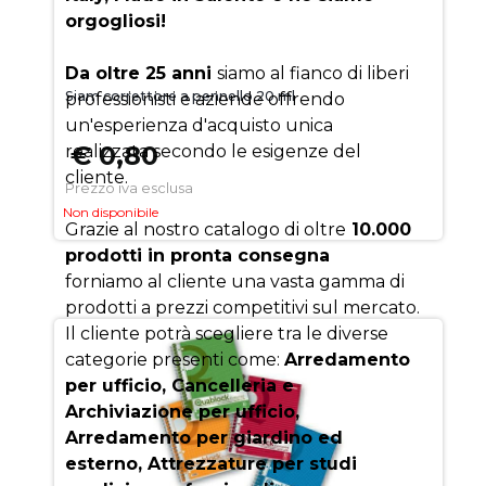
orgogliosi!
Da oltre 25 anni
siamo al fianco di liberi
Siam correttore a pennello 20 ml
professionisti e aziende offrendo
un'esperienza d'acquisto unica
€ 0,80
realizzata secondo le esigenze del
cliente.
Prezzo iva esclusa
Non disponibile
Grazie al nostro catalogo di oltre
10.000
prodotti in pronta consegna
forniamo al cliente una vasta gamma di
prodotti a prezzi competitivi sul mercato.
Il cliente potrà scegliere tra le diverse
categorie presenti come:
Arredamento
per ufficio, Cancelleria e
Archiviazione per ufficio,
Arredamento per giardino ed
esterno, Attrezzature per studi